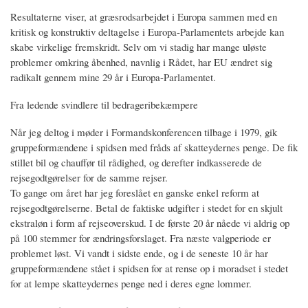
Resultaterne viser, at græsrodsarbejdet i Europa sammen med en
kritisk og konstruktiv deltagelse i Europa-Parlamentets arbejde kan
skabe virkelige fremskridt. Selv om vi stadig har mange uløste
problemer omkring åbenhed, navnlig i Rådet, har EU ændret sig
radikalt gennem mine 29 år i Europa-Parlamentet.
Fra ledende svindlere til bedrageribekæmpere
Når jeg deltog i møder i Formandskonferencen tilbage i 1979, gik
gruppeformændene i spidsen med fråds af skatteydernes penge. De fik
stillet bil og chauffør til rådighed, og derefter indkasserede de
rejsegodtgørelser for de samme rejser.
To gange om året har jeg foreslået en ganske enkel reform at
rejsegodtgørelserne. Betal de faktiske udgifter i stedet for en skjult
ekstraløn i form af rejseoverskud. I de første 20 år nåede vi aldrig op
på 100 stemmer for ændringsforslaget. Fra næste valgperiode er
problemet løst. Vi vandt i sidste ende, og i de seneste 10 år har
gruppeformændene stået i spidsen for at rense op i moradset i stedet
for at lempe skatteydernes penge ned i deres egne lommer.