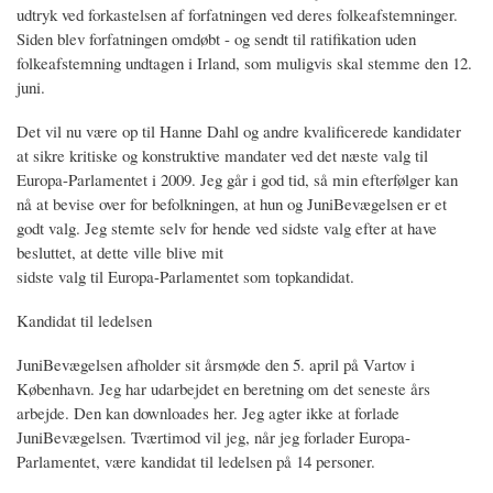
udtryk ved forkastelsen af forfatningen ved deres folkeafstemninger.
Siden blev forfatningen omdøbt - og sendt til ratifikation uden
folkeafstemning undtagen i Irland, som muligvis skal stemme den 12.
juni.
Det vil nu være op til Hanne Dahl og andre kvalificerede kandidater
at sikre kritiske og konstruktive mandater ved det næste valg til
Europa-Parlamentet i 2009. Jeg går i god tid, så min efterfølger kan
nå at bevise over for befolkningen, at hun og JuniBevægelsen er et
godt valg. Jeg stemte selv for hende ved sidste valg efter at have
besluttet, at dette ville blive mit
sidste valg til Europa-Parlamentet som topkandidat.
Kandidat til ledelsen
JuniBevægelsen afholder sit årsmøde den 5. april på Vartov i
København. Jeg har udarbejdet en beretning om det seneste års
arbejde. Den kan downloades her. Jeg agter ikke at forlade
JuniBevægelsen. Tværtimod vil jeg, når jeg forlader Europa-
Parlamentet, være kandidat til ledelsen på 14 personer.