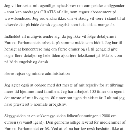
Jeg vil fortsætte mit ugentlige nyhedsbrev om europæiske anliggender
- som kan modtages GRATIS af alle, som tegner abonnement på
www.bonde.eu. Jeg ved endnu ikke, om vi stadig vil være i stand til at
udsende det på både dansk og engelsk som i de sidste mange år.
Indholdet vil muligvis ændre sig, da jeg ikke vil følge detaljerne i
Europa-Parlamentets arbejde på samme måde som hidtil. Jeg har til
hensigt at koncentrere mig om færre emner og så til gengæld give
nogle flere detaljer og hele tiden ajourføre leksikonet på EUabc.com
på både engelsk og dansk.
Færre rejser og mindre administration
Jeg agter også at ophøre med det meste af mit rejseliv for at tilbringe
mere tid hjemme med familien. Jeg har arbejdet 100 timer om ugen i
det meste af mit liv og ca. 80 timer om ugen de sidste år. I alt må jeg
have præsteret 3 normale arbejdsliv.
Skyggesiden er en sukkersyge siden folkeafstemningen i 2000 om
euroen (vi vandt igen!). Den gennemsnitlige levetid for medlemmer af
Europa-Parlamentet er 68. Ved at gå nu har jeg også besluttet ikke at