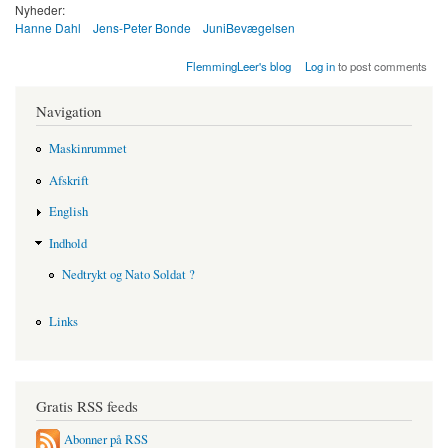
Nyheder:
Hanne Dahl
Jens-Peter Bonde
JuniBevægelsen
FlemmingLeer's blog
Log in
to post comments
Navigation
Maskinrummet
Afskrift
English
Indhold
Nedtrykt og Nato Soldat ?
Links
Gratis RSS feeds
Abonner på RSS