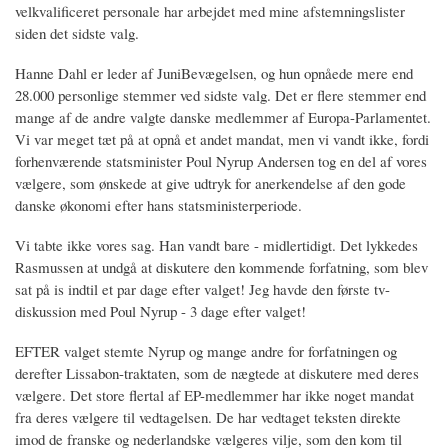
velkvalificeret personale har arbejdet med mine afstemningslister
siden det sidste valg.
Hanne Dahl er leder af JuniBevægelsen, og hun opnåede mere end
28.000 personlige stemmer ved sidste valg. Det er flere stemmer end
mange af de andre valgte danske medlemmer af Europa-Parlamentet.
Vi var meget tæt på at opnå et andet mandat, men vi vandt ikke, fordi
forhenværende statsminister Poul Nyrup Andersen tog en del af vores
vælgere, som ønskede at give udtryk for anerkendelse af den gode
danske økonomi efter hans statsministerperiode.
Vi tabte ikke vores sag. Han vandt bare - midlertidigt. Det lykkedes
Rasmussen at undgå at diskutere den kommende forfatning, som blev
sat på is indtil et par dage efter valget! Jeg havde den første tv-
diskussion med Poul Nyrup - 3 dage efter valget!
EFTER valget stemte Nyrup og mange andre for forfatningen og
derefter Lissabon-traktaten, som de nægtede at diskutere med deres
vælgere. Det store flertal af EP-medlemmer har ikke noget mandat
fra deres vælgere til vedtagelsen. De har vedtaget teksten direkte
imod de franske og nederlandske vælgeres vilje, som den kom til