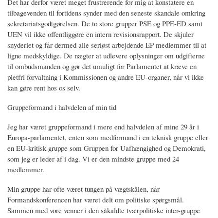
Det har derfor været meget frustrerende for mig at konstatere en
tilbagevenden til fortidens synder med den seneste skandale omkring
sekretariatsgodtgørelsen. De to store grupper PSE og PPE-ED samt
UEN vil ikke offentliggøre en intern revisionsrapport. De skjuler
snyderiet og får dermed alle seriøst arbejdende EP-medlemmer til at
ligne medskyldige. De nægter at udlevere oplysninger om udgifterne
til ombudsmanden og gør det umuligt for Parlamentet at kræve en
pletfri forvaltning i Kommissionen og andre EU-organer, når vi ikke
kan gøre rent hos os selv.
Gruppeformand i halvdelen af min tid
Jeg har været gruppeformand i mere end halvdelen af mine 29 år i
Europa-parlamentet, enten som medformand i en teknisk gruppe eller
en EU-kritisk gruppe som Gruppen for Uafhængighed og Demokrati,
som jeg er leder af i dag. Vi er den mindste gruppe med 24
medlemmer.
Min gruppe har ofte været tungen på vægtskålen, når
Formandskonferencen har været delt om politiske spørgsmål.
Sammen med vore venner i den såkaldte tværpolitiske inter-gruppe