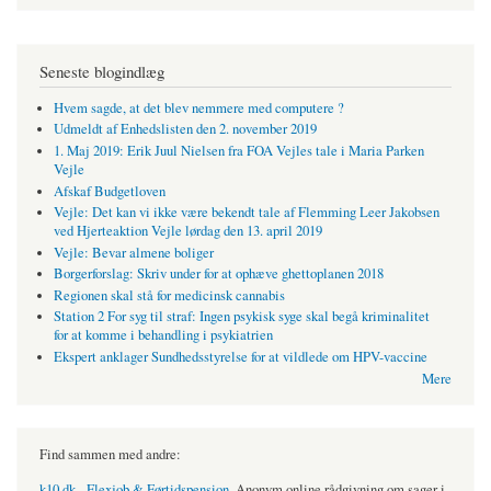
Seneste blogindlæg
Hvem sagde, at det blev nemmere med computere ?
Udmeldt af Enhedslisten den 2. november 2019
1. Maj 2019: Erik Juul Nielsen fra FOA Vejles tale i Maria Parken
Vejle
Afskaf Budgetloven
Vejle: Det kan vi ikke være bekendt tale af Flemming Leer Jakobsen
ved Hjerteaktion Vejle lørdag den 13. april 2019
Vejle: Bevar almene boliger
Borgerforslag: Skriv under for at ophæve ghettoplanen 2018
Regionen skal stå for medicinsk cannabis
Station 2 For syg til straf: Ingen psykisk syge skal begå kriminalitet
for at komme i behandling i psykiatrien
Ekspert anklager Sundhedsstyrelse for at vildlede om HPV-vaccine
Mere
Find sammen med andre:
k10.dk - Flexjob & Førtidspension
. Anonym online rådgivning om sager i