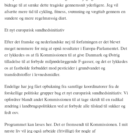
bidrage til at sænke dette tragiske gennemsnit yderligere. Jeg vil
afsætte mere tid til cykling, fitness, svømning og vægttab gennem en
sundere og mere regelmæssig diæt.
Et nyt europæisk sundhedsinitiativ
Efter det franske og nederlandske nej til forfatningen er det blevet
meget nemmere for mig at opnå resultater i Europa-Parlamentet. Det
er lykkedes os at få Kommissionen til at give Danmark og Østrig
tilladelse til at forbyde miljøødelæggende F-gasser, og det er lykkedes
os at fastholde forbuddet mod pesticider i grundvandet og
transfedtstoffer i levnedsmidler.
Endelige har jeg fået opbakning fra samtlige koordinatorer fra de
forskellige politiske grupper bag et nyt europæisk sundhedsinitiativ. Vi
opfordrer blandt andet Kommissionen til at tage skridt til en radikal
ændring i landbrugspolitikken ved at forbyde alle tilskud til sukker og
fedt osv.
Programmet kan læses her. Det er fremsendt til Kommissionen. I mit
næste liv vil jeg også arbejde (frivilligt) for nogle af