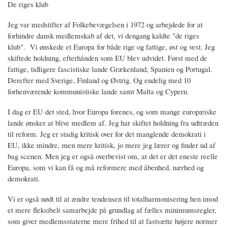
De riges klub
Jeg var medstifter af Folkebevægelsen i 1972 og arbejdede for at
forhindre dansk medlemskab af det, vi dengang kaldte "de riges
klub". Vi ønskede et Europa for både rige og fattige, øst og vest. Jeg
skiftede holdning, efterhånden som EU blev udvidet. Først med de
fattige, tidligere fascistiske lande Grækenland, Spanien og Portugal.
Derefter med Sverige, Finland og Østrig. Og endelig med 10
forhenværende kommunistiske lande samt Malta og Cypern.
I dag er EU det sted, hvor Europa forenes, og som mange europæiske
lande ønsker at blive medlem af. Jeg har skiftet holdning fra udtræden
til reform. Jeg er stadig kritisk over for det manglende demokrati i
EU, ikke mindre, men mere kritisk, jo mere jeg lærer og finder ud af
bag scenen. Men jeg er også overbevist om, at det er det eneste reelle
Europa, som vi kan få og må reformere med åbenhed, nærhed og
demokrati.
Vi er også nødt til at ændre tendensen til totalharmonisering hen imod
et mere fleksibelt samarbejde på grundlag af fælles minimumsregler,
som giver medlemsstaterne mere frihed til at fastsætte højere normer