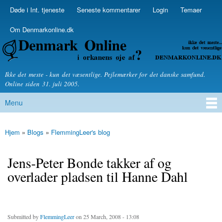
Skip to
Døde i Int. tjeneste
Seneste kommentarer
Login
Temaer
Secondary menu
main
content
Om Denmarkonline.dk
Denmarkonline.dk - blognyheder om politik
Ikke det meste - kun det væsentlige. Pejlemærker for det danske samfund.
Online siden 31. juli 2005.
Menu
Main menu
Hjem
»
Blogs
»
FlemmingLeer's blog
You are here
Jens-Peter Bonde takker af og
overlader pladsen til Hanne Dahl
Submitted by
FlemmingLeer
on 25 March, 2008 - 13:08