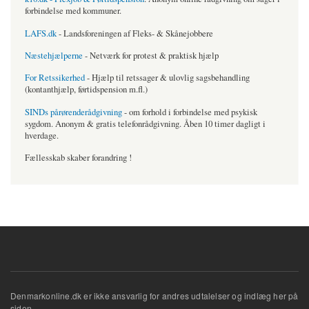
forbindelse med kommuner.
LAFS.dk
- Landsforeningen af Fleks- & Skånejobbere
Næstehjælperne
- Netværk for protest & praktisk hjælp
For Retssikerhed
- Hjælp til retssager & ulovlig sagsbehandling
(kontanthjælp, førtidspension m.fl.)
SINDs pårørenderådgivning
- om forhold i forbindelse med psykisk
sygdom. Anonym & gratis telefonrådgivning. Åben 10 timer dagligt i
hverdage.
Fællesskab skaber forandring !
Denmarkonline.dk er ikke ansvarlig for andres udtalelser og indlæg her på
siden.