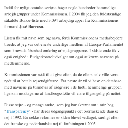
Indtil for nyligt omtalte seriøse bøger nogle hundreder hemmelige
arbejdsgrupper under Kommissionen. I 2004 fik jeg den fuldstændige
såkaldte Bonde-liste med 3.094 arbejdsgrupper fra Kommissionens
José Barroso
formand
.
Listen fik mit navn som øgenavn, fordi Kommissionens medarbejdere
troede, at jeg var det eneste underlige medlem af Europa-Parlamentet
som krævede åbenhed omkring arbejdsgrupperne. I sidste ende fik vi
også enighed i Budgetkontroludvalget om også at kræve navnene på
medlemmerne.
Kommissionen var nødt til at give efter, da de ellers selv ville være
nødt til at betale rejseudgifterne. Fra næste år vil vi have en database
med navnene på tusindvis af rådgivere i de hidtil hemmelige grupper,
ligesom modtagerne af landbrugsstøtte vil være tilgængelig på nettet.
Disse sejre - og mange andre, som jeg har skrevet om i min bog
"
Transparency
" - har deres udgangspunkt i det overraskende danske
nej i 1992. En række reformer er siden blevet vedtaget, særligt efter
det franske og nederlandske nej til forfatningen i 2005.