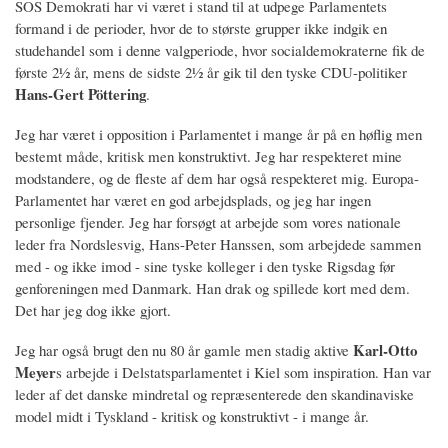
SOS Demokrati har vi været i stand til at udpege Parlamentets
formand i de perioder, hvor de to største grupper ikke indgik en
studehandel som i denne valgperiode, hvor socialdemokraterne fik de
første 2½ år, mens de sidste 2½ år gik til den tyske CDU-politiker
Hans-Gert Pöttering
.
Jeg har været i opposition i Parlamentet i mange år på en høflig men
bestemt måde, kritisk men konstruktivt. Jeg har respekteret mine
modstandere, og de fleste af dem har også respekteret mig. Europa-
Parlamentet har været en god arbejdsplads, og jeg har ingen
personlige fjender. Jeg har forsøgt at arbejde som vores nationale
leder fra Nordslesvig, Hans-Peter Hanssen, som arbejdede sammen
med - og ikke imod - sine tyske kolleger i den tyske Rigsdag før
genforeningen med Danmark. Han drak og spillede kort med dem.
Det har jeg dog ikke gjort.
Karl-Otto
Jeg har også brugt den nu 80 år gamle men stadig aktive
Meyer
s arbejde i Delstatsparlamentet i Kiel som inspiration. Han var
leder af det danske mindretal og repræsenterede den skandinaviske
model midt i Tyskland - kritisk og konstruktivt - i mange år.