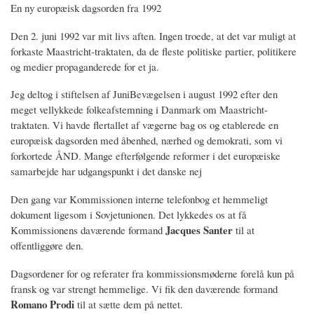
En ny europæisk dagsorden fra 1992
Den 2. juni 1992 var mit livs aften. Ingen troede, at det var muligt at
forkaste Maastricht-traktaten, da de fleste politiske partier, politikere
og medier propaganderede for et ja.
Jeg deltog i stiftelsen af JuniBevægelsen i august 1992 efter den
meget vellykkede folkeafstemning i Danmark om Maastricht-
traktaten. Vi havde flertallet af vægerne bag os og etablerede en
europæisk dagsorden med åbenhed, nærhed og demokrati, som vi
forkortede ÅND. Mange efterfølgende reformer i det europæiske
samarbejde har udgangspunkt i det danske nej
Den gang var Kommissionen interne telefonbog et hemmeligt
dokument ligesom i Sovjetunionen. Det lykkedes os at få
Jacques Santer
Kommissionens daværende formand
til at
offentliggøre den.
Dagsordener for og referater fra kommissionsmøderne forelå kun på
fransk og var strengt hemmelige. Vi fik den daværende formand
Romano Prodi
til at sætte dem på nettet.