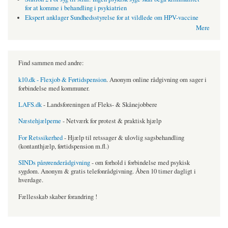
for at komme i behandling i psykiatrien
Ekspert anklager Sundhedsstyrelse for at vildlede om HPV-vaccine
Mere
Find sammen med andre:
k10.dk - Flexjob & Førtidspension
. Anonym online rådgivning om sager i
forbindelse med kommuner.
LAFS.dk
- Landsforeningen af Fleks- & Skånejobbere
Næstehjælperne
- Netværk for protest & praktisk hjælp
For Retssikerhed
- Hjælp til retssager & ulovlig sagsbehandling
(kontanthjælp, førtidspension m.fl.)
SINDs pårørenderådgivning
- om forhold i forbindelse med psykisk
sygdom. Anonym & gratis telefonrådgivning. Åben 10 timer dagligt i
hverdage.
Fællesskab skaber forandring !