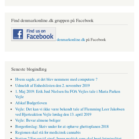
Find denmarkonline.dk gruppen på Facebook
denmarkonline.dk
på Facebook
Seneste blogindlæg
Hvem sagde, at det blev nemmere med computere ?
Udmeldt af Enhedslisten den 2. november 2019
1. Maj 2019: Erik Juul Nielsen fra FOA Vejles tale i Maria Parken
Vejle
Afskaf Budgetloven
Vejle: Det kan vi ikke være bekendt tale af Flemming Leer Jakobsen
ved Hjerteaktion Vejle lørdag den 13. april 2019
Vejle: Bevar almene boliger
Borgerforslag: Skriv under for at ophæve ghettoplanen 2018
Regionen skal stå for medicinsk cannabis
Station 2 For syg til straf: Ingen psykisk syge skal begå kriminalitet