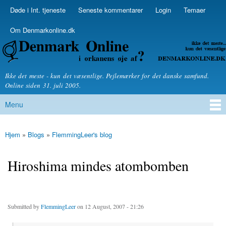
Skip to
Døde i Int. tjeneste
Seneste kommentarer
Login
Temaer
Secondary menu
main
content
Om Denmarkonline.dk
Denmarkonline.dk - blognyheder om politik
Ikke det meste - kun det væsentlige. Pejlemærker for det danske samfund.
Online siden 31. juli 2005.
Menu
Main menu
Hjem
»
Blogs
»
FlemmingLeer's blog
You are here
Hiroshima mindes atombomben
Submitted by
FlemmingLeer
on 12 August, 2007 - 21:26