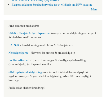
Ekspert anklager Sundhedsstyrelse for at vildlede om HPV-vaccine
Mere
Find sammen med andre:
k10.dk - Flexjob & Førtidspension
. Anonym online rådgivning om sager i
forbindelse med kommuner.
LAFS.dk
- Landsforeningen af Fleks- & Skånejobbere
Næstehjælperne
- Netværk for protest & praktisk hjælp
For Retssikerhed
- Hjælp til retssager & ulovlig sagsbehandling
(kontanthjælp, førtidspension m.fl.)
SINDs pårørenderådgivning
- om forhold i forbindelse med psykisk
sygdom. Anonym & gratis telefonrådgivning. Åben 10 timer dagligt i
hverdage.
Fællesskab skaber forandring !