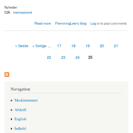
Nyheder:
CIA
menneskeret
about CIA-fængslinger har forbindelse til Danmark
Read more
FlemmingLeer's blog
Log in
to post comments
« første
« forrige
…
17
18
19
20
21
Sider
22
23
24
25
Navigation
Maskinrummet
Afskrift
English
Indhold