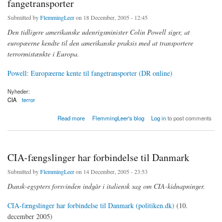
fangetransporter
Submitted by
FlemmingLeer
on 18 December, 2005 - 12:45
Den tidligere amerikanske udenrigsminister Colin Powell siger, at
europæerne kendte til den amerikanske praksis med at transportere
terrormistænkte i Europa.
Powell: Europæerne kente til fangetransporter (DR online)
Nyheder:
CIA
terror
about Powell: Europæerne kendte til CIA fangetransporter
Read more
FlemmingLeer's blog
Log in
to post comments
CIA-fængslinger har forbindelse til Danmark
Submitted by
FlemmingLeer
on 14 December, 2005 - 23:53
Dansk-egypters forsvinden indgår i italiensk sag om CIA-kidnapninger.
CIA-fængslinger har forbindelse til Danmark (politiken.dk)
(10.
december 2005)