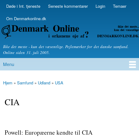
Skip to
Døde i Int. tjeneste
Seneste kommentarer
Login
Temaer
Secondary menu
main
content
Om Denmarkonline.dk
Denmarkonline.dk - blognyheder om politik
Ikke det meste - kun det væsentlige. Pejlemærker for det danske samfund.
Online siden 31. juli 2005.
Menu
Main menu
Hjem
»
Samfund
»
Udland
»
USA
You are here
CIA
Powell: Europæerne kendte til CIA