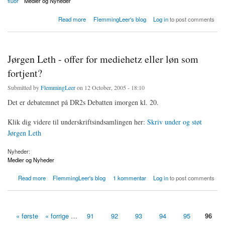
fluor
Medier og Nyheder
about TV AVISEN for 9. klasse
Read more
FlemmingLeer's blog
Log in
to post comments
Jørgen Leth - offer for mediehetz eller løn som
fortjent?
Submitted by
FlemmingLeer
on 12 October, 2005 - 18:10
Det er debatemnet på DR2s Debatten imorgen kl. 20.
Klik dig videre til underskriftsindsamlingen her:
Skriv under og støt
Jørgen Leth
Nyheder:
Medier og Nyheder
about Jørgen Leth - offer for mediehetz eller løn som fortjent?
Read more
FlemmingLeer's blog
1 kommentar
Log in
to post comments
« første
« forrige
…
91
92
93
94
95
96
Sider