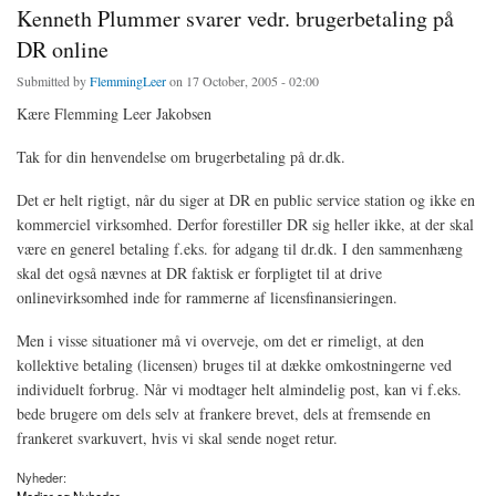
Kenneth Plummer svarer vedr. brugerbetaling på
DR online
Submitted by
FlemmingLeer
on 17 October, 2005 - 02:00
Kære Flemming Leer Jakobsen
Tak for din henvendelse om brugerbetaling på dr.dk.
Det er helt rigtigt, når du siger at DR en public service station og ikke en
kommerciel virksomhed. Derfor forestiller DR sig heller ikke, at der skal
være en generel betaling f.eks. for adgang til dr.dk. I den sammenhæng
skal det også nævnes at DR faktisk er forpligtet til at drive
onlinevirksomhed inde for rammerne af licensfinansieringen.
Men i visse situationer må vi overveje, om det er rimeligt, at den
kollektive betaling (licensen) bruges til at dække omkostningerne ved
individuelt forbrug. Når vi modtager helt almindelig post, kan vi f.eks.
bede brugere om dels selv at frankere brevet, dels at fremsende en
frankeret svarkuvert, hvis vi skal sende noget retur.
Nyheder: