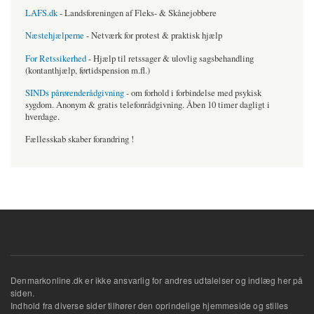
LAFS.dk
- Landsforeningen af Fleks- & Skånejobbere
Næstehjælperne
- Netværk for protest & praktisk hjælp
For Retssikerhed
- Hjælp til retssager & ulovlig sagsbehandling
(kontanthjælp, førtidspension m.fl.)
SINDs pårørenderådgivning
- om forhold i forbindelse med psykisk
sygdom. Anonym & gratis telefonrådgivning. Åben 10 timer dagligt i
hverdage.
Fællesskab skaber forandring !
Denmarkonline.dk er ikke ansvarlig for andres udtalelser og indlæg her på
siden.
Indhold fra diverse sider tilhører den oprindelige hjemmeside og stilles