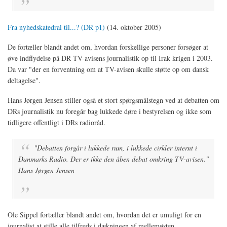
Fra nyhedskatedral til...? (DR p1)
(14. oktober 2005)
De fortæller blandt andet om, hvordan forskellige personer forsøger at
øve indflydelse på DR TV-avisens journalistik op til Irak krigen i 2003.
Da var "der en forventning om at TV-avisen skulle støtte op om dansk
deltagelse".
Hans Jørgen Jensen stiller også et stort spørgsmålstegn ved at debatten om
DRs journalistik nu foregår bag lukkede døre i bestyrelsen og ikke som
tidligere offentligt i DRs radioråd.
"Debatten forgår i lukkede rum, i lukkede cirkler internt i
Danmarks Radio. Der er ikke den åben debat omkring TV-avisen."
Hans Jørgen Jensen
Ole Sippel fortæller blandt andet om, hvordan det er umuligt for en
journalist at stille alle tilfreds i dækningen af mellemøsten.