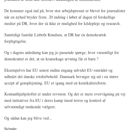
De kommer også ind på, hvor stor arbejdspresset er blevet for journalister
når en nyhed bryder frem. 20 indslag i løbet af dagen til forskellige
medier på DR, hvor der så ikke er mulighed for kildepleje og research.
Samtidigt fastslår Lisbeth Knudsen, at DR har en demokratisk
forpligtigelse.
Og i dagens anledning kan jeg jo passende spørge, hvor væsentligt for
demokratiet er det, at en kransekage arvning får et barn ?
Eksempelvis har EU senest endnu engang udvidet EU-området og
udhulet det danske retsforbehold. Danmark bevæger sig ud i en større
accept af gensplejsning. EU er igang med en kemikaliereform.
Kontanthjælpsloftet er under revision. Og der er mere overvågning på vej
med initiativer fra EU i deres kamp imod terror og kontrol af
selvstændigt tænkende vælgere.
Og sådan kan jeg blive ved...
Nyheder: