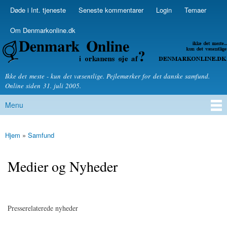
Skip to
Døde i Int. tjeneste
Seneste kommentarer
Login
Temaer
Secondary menu
main
content
Om Denmarkonline.dk
Denmarkonline.dk - blognyheder om politik
Ikke det meste - kun det væsentlige. Pejlemærker for det danske samfund.
Online siden 31. juli 2005.
Menu
Main menu
Hjem
»
Samfund
You are here
Medier og Nyheder
Presserelaterede nyheder