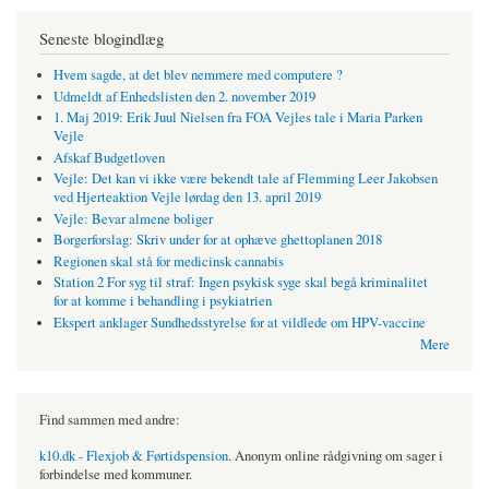
Seneste blogindlæg
Hvem sagde, at det blev nemmere med computere ?
Udmeldt af Enhedslisten den 2. november 2019
1. Maj 2019: Erik Juul Nielsen fra FOA Vejles tale i Maria Parken
Vejle
Afskaf Budgetloven
Vejle: Det kan vi ikke være bekendt tale af Flemming Leer Jakobsen
ved Hjerteaktion Vejle lørdag den 13. april 2019
Vejle: Bevar almene boliger
Borgerforslag: Skriv under for at ophæve ghettoplanen 2018
Regionen skal stå for medicinsk cannabis
Station 2 For syg til straf: Ingen psykisk syge skal begå kriminalitet
for at komme i behandling i psykiatrien
Ekspert anklager Sundhedsstyrelse for at vildlede om HPV-vaccine
Mere
Find sammen med andre:
k10.dk - Flexjob & Førtidspension
. Anonym online rådgivning om sager i
forbindelse med kommuner.