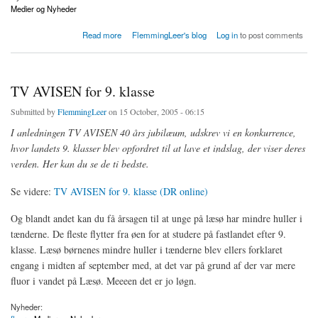
Medier og Nyheder
about Debat om TV-avisen før og nu
Read more
FlemmingLeer's blog
Log in
to post comments
TV AVISEN for 9. klasse
Submitted by
FlemmingLeer
on 15 October, 2005 - 06:15
I anledningen TV AVISEN 40 års jubilæum, udskrev vi en konkurrence,
hvor landets 9. klasser blev opfordret til at lave et indslag, der viser deres
verden. Her kan du se de ti bedste.
Se videre:
TV AVISEN for 9. klasse (DR online)
Og blandt andet kan du få årsagen til at unge på læsø har mindre huller i
tænderne. De fleste flytter fra øen for at studere på fastlandet efter 9.
klasse. Læsø børnenes mindre huller i tænderne blev ellers forklaret
engang i midten af september med, at det var på grund af der var mere
fluor i vandet på Læsø. Meeeen det er jo løgn.
Nyheder: