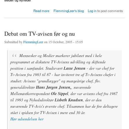
Medier og Nyheder
about Kenneth Plummer svarer vedr. brugerbetaling på DR online
Read more
FlemmingLeer's blog
Log in
to post comments
Debat om TV-avisen før og nu
Submitted by
FlemmingLeer
on 15 October, 2005 - 15:05
Mennesker og Medier markerer jubilæet med i hele
programmet at diskutere TV-Avisens udvikling og skiftende
position i samfundet. Studievært
Lasse Jensen
- der var chef for
Tv-Avisen fra 1983 til 87 - har inviteret tre af Tv-Avisens chefer i
studiet: Avisens "grundlægger" og mangeårige chef, fhv.
generaldirektør
Hans Jørgen Jensen,
, nuværende
Mellemøstkorrespondent
Ole Sippel
, der var avisens chef fra 1987
til 1993 og Nyhedsdirektør
Lisbeth Knudsen
, der er den
nuværende TV-Avis's øverste chef. Tilsammen har de fire deltagere
stået i spidsen for TV-Avisen i mere end 30 år.
Hør udsendelsen her