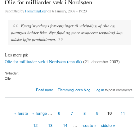
Olie for milliarder væk i Nordsøen
Submitted by
FlemmingLeer
on 6 January, 2008 - 19:23
Energistyrelsens forventninger til udvinding af olie og
naturgas holder ikke. Nye fund og mere avanceret teknologi kan
måske løfte produktionen.
Læs mere på:
Olie for milliarder væk i Nordsøen (epn.dk)
(21. december 2007)
Nyheder:
Olie
about Olie for milliarder væk i Nordsøen
Read more
FlemmingLeer's blog
Log in
to post comments
« første
« forrige
…
6
7
8
9
10
11
Sider
12
13
14
…
næste »
sidste »