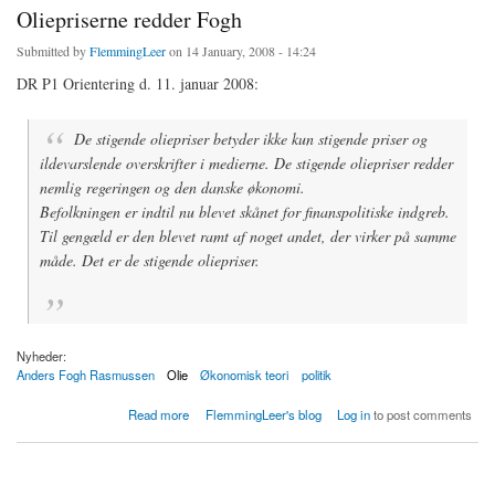
Oliepriserne redder Fogh
Submitted by
FlemmingLeer
on 14 January, 2008 - 14:24
DR P1 Orientering d. 11. januar 2008:
De stigende oliepriser betyder ikke kun stigende priser og
ildevarslende overskrifter i medierne. De stigende oliepriser redder
nemlig regeringen og den danske økonomi.
Befolkningen er indtil nu blevet skånet for finanspolitiske indgreb.
Til gengæld er den blevet ramt af noget andet, der virker på samme
måde. Det er de stigende oliepriser.
Nyheder:
Anders Fogh Rasmussen
Olie
Økonomisk teori
politik
about Oliepriserne redder Fogh
Read more
FlemmingLeer's blog
Log in
to post comments