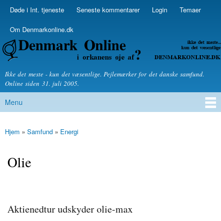
Skip to
Døde i Int. tjeneste
Seneste kommentarer
Login
Temaer
Secondary menu
main
content
Om Denmarkonline.dk
Denmarkonline.dk - blognyheder om politik
Ikke det meste - kun det væsentlige. Pejlemærker for det danske samfund.
Online siden 31. juli 2005.
Menu
Main menu
Hjem
»
Samfund
»
Energi
You are here
Olie
Aktienedtur udskyder olie-max