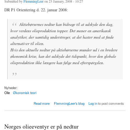
Submitted by
FlemmingLeer
on 23 January, 2008 - 10:27
DR P1 Orientering d. 22. januar 2008:
Aktiebørsernes nedtur kan bidrage til at udskyde den dag,
hvor verdens olieproduktion topper. Det mener en amerikansk
analytiker, der samtidig understreger, at det haster med at finde
alternativer til olien.
Hvis den aktuelle nedtur på aktiebørserne munder ud i en bredere
økonomisk krise, kan det udskyde det tidspunkt, hvor den globale
olieproduktion ikke længere kan følge med efterspørgslen.
Nyheder:
Olie
Økonomisk teori
about Aktienedtur udskyder olie-max
Read more
FlemmingLeer's blog
Log in
to post comments
Norges olieeventyr er på nedtur