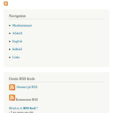
Navigation
Maskinrummet
Afskrift
English
Indhold
Links
Gratis RSS feeds
Abonner på RSS
Kommentar RSS
RSS feed
Hvad er et
?
- Læs mere om det