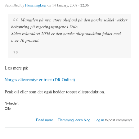
Submitted by
FlemmingLeer
on 14 January, 2008 - 22:36
Mangelen på nye, store oliefund på den norske sokkel vækker
bekymring på regeringsgangene i Oslo.
Siden rekordåret 2004 er den norske olieproduktion faldet med
over 10 procent.
Læs mere på:­
Norges olieeventyr er truet (DR Online)
Peak oil eller som det også hedder toppet olieproduktion.
Nyheder:
Olie
about Norges olieeventyr er på nedtur
Read more
FlemmingLeer's blog
Log in
to post comments