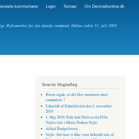
Seneste kommentarer
Login
Temaer
Om Denmarkonline.dk
ige. Pejlemærker for det danske samfund. Online siden 31. juli 2005.
Seneste blogindlæg
Hvem sagde, at det blev nemmere med
computere ?
Udmeldt af Enhedslisten den 2. november
2019
1. Maj 2019: Erik Juul Nielsen fra FOA
Vejles tale i Maria Parken Vejle
Afskaf Budgetloven
Vejle: Det kan vi ikke være bekendt tale af