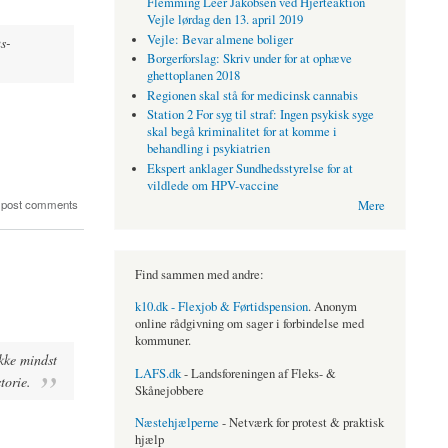
Flemming Leer Jakobsen ved Hjerteaktion
Vejle lørdag den 13. april 2019
Vejle: Bevar almene boliger
s-
Borgerforslag: Skriv under for at ophæve
ghettoplanen 2018
Regionen skal stå for medicinsk cannabis
Station 2 For syg til straf: Ingen psykisk syge
skal begå kriminalitet for at komme i
behandling i psykiatrien
Ekspert anklager Sundhedsstyrelse for at
vildlede om HPV-vaccine
 post comments
Mere
Find sammen med andre:
k10.dk - Flexjob & Førtidspension
. Anonym
online rådgivning om sager i forbindelse med
kommuner.
kke mindst
LAFS.dk
- Landsforeningen af Fleks- &
torie.
Skånejobbere
Næstehjælperne
- Netværk for protest & praktisk
hjælp