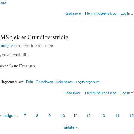
jura
ater kritiserer byret for fængslinger
Read more
FlemmingLeer's blog
Log in
to
SMS tjek er Grundlovsstridig
mmingLeer
on 7 March, 2007 - 16:56
, email sendt til:
Lene Espersen
nister
,
Ungdomshuset
Politi
Grundloven
København
cogito ergo sum
 tjek er Grundlovsstridig
Read more
FlemmingLeer's blog
Log in
to
« forrige
…
7
8
9
10
11
12
13
14
15
sidste »