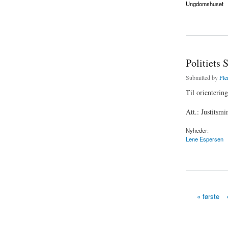
Ungdomshuset
about Forsvarsadvok
Politiets 
Submitted by
Fle
Til orientering
Att.: Justitsmi
Nyheder:
Lene Espersen
about Politiets SMS
« første
Sider