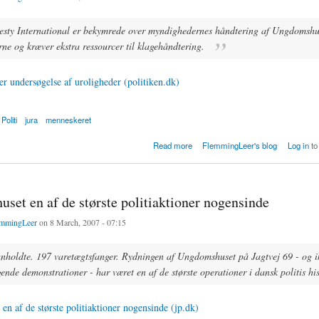
sty International er bekymrede over myndighedernes håndtering af Ungdomshu
rne og kræver ekstra ressourcer til klagehåndtering.
 undersøgelse af uroligheder (politiken.dk)
Politi
jura
menneskeret
er undersøgelse af uroligheder
Read more
FlemmingLeer's blog
Log in
to
set en af de største politiaktioner nogensinde
mmingLeer
on 8 March, 2007 - 07:15
nholdte. 197 varetægtsfanger. Rydningen af Ungdomshuset på Jagtvej 69 - og i
gende demonstrationer - har været en af de største operationer i dansk politis his
n af de største politiaktioner nogensinde (jp.dk)