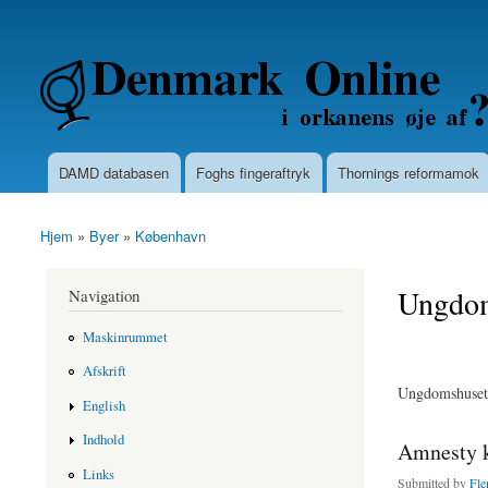
Secondary menu
Denmarkonline.dk - blognyheder om po
DAMD databasen
Foghs fingeraftryk
Thornings reformamok
Main menu
Hjem
»
Byer
»
København
You are here
Ungdom
Navigation
Maskinrummet
Afskrift
Ungdomshuset -
English
Indhold
Amnesty k
Links
Submitted by
Fle