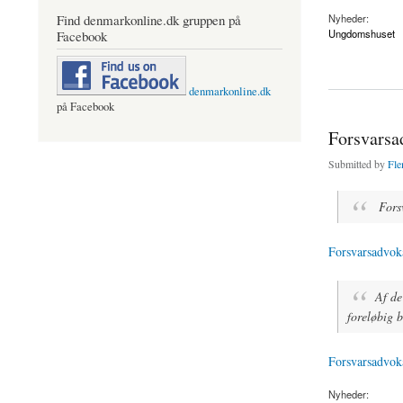
Find denmarkonline.dk gruppen på
Nyheder:
Ungdomshuset
Facebook
about Ungdomshuset 
denmarkonline.dk
på Facebook
Forsvarsad
Submitted by
Fle
Fors
Forsvarsadvoka
Af de
foreløbig b
Forsvarsadvoka
Nyheder: