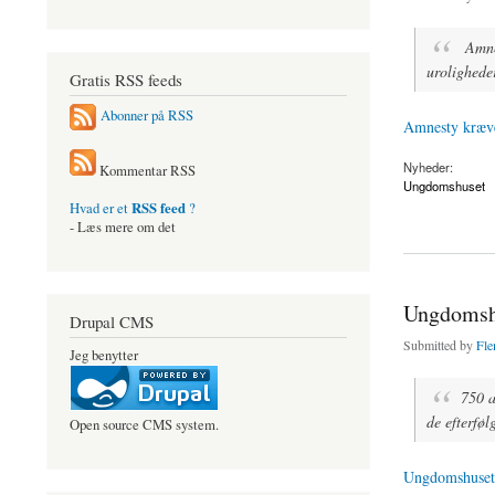
Amne
urolighede
Gratis RSS feeds
Abonner på RSS
Amnesty kræver
Nyheder:
Kommentar RSS
Ungdomshuset
RSS feed
Hvad er et
?
about Amnesty kræv
- Læs mere om det
Ungdomshu
Drupal CMS
Submitted by
Fle
Jeg benytter
750 a
de efterføl
Open source CMS system.
Ungdomshuset e