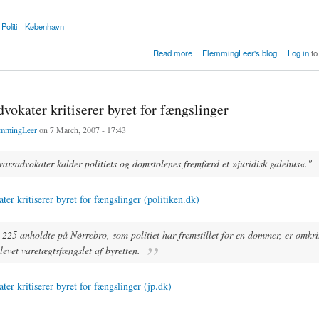
Politi
København
en af de største politiaktioner nogensinde
Read more
FlemmingLeer's blog
Log in
to
vokater kritiserer byret for fængslinger
mmingLeer
on 7 March, 2007 - 17:43
varsadvokater kalder politiets og domstolenes fremfærd et »juridisk galehus«."
ter kritiserer byret for fængslinger (politiken.dk)
 225 anholdte på Nørrebro, som politiet har fremstillet for en dommer, er omkr
levet varetægtsfængslet af byretten.
ter kritiserer byret for fængslinger (jp.dk)