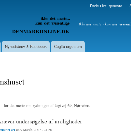
Skip to
Døde i Int. tjeneste
main
content
litik
Ikke det meste - kun det væsentl
Nyhedsbrev & Facebook
Cogito ergo sum
shuset
 for det meste om rydningen af Jagtvej 69, Nørrebro.
ræver undersøgelse af uroligheder
mmingLeer
on 9 March, 2007 - 21:26