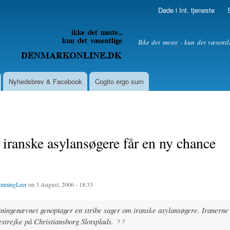
Skip to
Døde i Int. tjeneste
main
content
litik
Ikke det meste - kun det væsentl
Nyhedsbrev & Facebook
Cogito ergo sum
 iranske asylansøgere får en ny chance
mmingLeer
on 3 August, 2006 - 18:33
tningenævnet genoptager en stribe sager om iranske asylansøgere. Iranerne 
estrejke på Christiansborg Slotsplads.