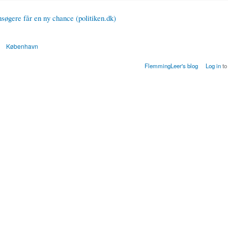
nsøgere får en ny chance (politiken.dk)
g
København
FlemmingLeer's blog
Log in
to