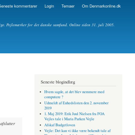
Seneste kommentarer
Login
Temaer
Om Denmarkonline.dk
ige. Pejlemærker for det danske samfund. Online siden 31. juli 2005.
Seneste blogindlæg
Hvem sagde, at det blev nemmere med
computere ?
Udmeldt af Enhedslisten den 2. november
2019
1. Maj 2019: Erik Juul Nielsen fra FOA
Vejles tale i Maria Parken Vejle
afslutter
Afskaf Budgetloven
Vejle: Det kan vi ikke være bekendt tale af