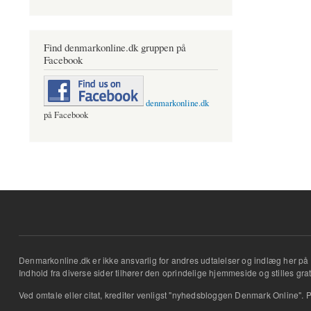
Find denmarkonline.dk gruppen på
Facebook
denmarkonline.dk
på Facebook
Denmarkonline.dk er ikke ansvarlig for andres udtalelser og indlæg her på 
Indhold fra diverse sider tilhører den oprindelige hjemmeside og stilles grati
Ved omtale eller citat, krediter venligst "nyhedsbloggen Denmark Online". P