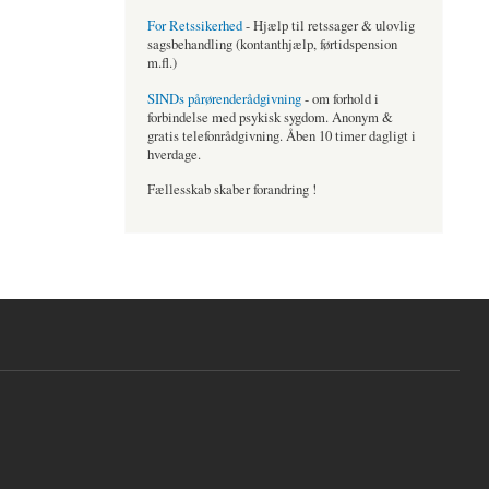
For Retssikerhed
- Hjælp til retssager & ulovlig
sagsbehandling (kontanthjælp, førtidspension
m.fl.)
SINDs pårørenderådgivning
- om forhold i
forbindelse med psykisk sygdom. Anonym &
gratis telefonrådgivning. Åben 10 timer dagligt i
hverdage.
Fællesskab skaber forandring !