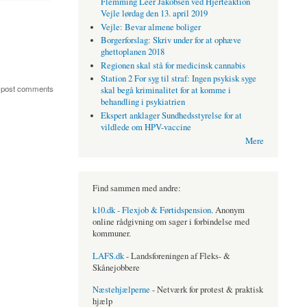
Flemming Leer Jakobsen ved Hjerteaktion
Vejle lørdag den 13. april 2019
Vejle: Bevar almene boliger
Borgerforslag: Skriv under for at ophæve
ghettoplanen 2018
Regionen skal stå for medicinsk cannabis
Station 2 For syg til straf: Ingen psykisk syge
 post comments
skal begå kriminalitet for at komme i
behandling i psykiatrien
Ekspert anklager Sundhedsstyrelse for at
vildlede om HPV-vaccine
Mere
Find sammen med andre:
k10.dk - Flexjob & Førtidspension
. Anonym
online rådgivning om sager i forbindelse med
kommuner.
LAFS.dk
- Landsforeningen af Fleks- &
Skånejobbere
Næstehjælperne
- Netværk for protest & praktisk
hjælp