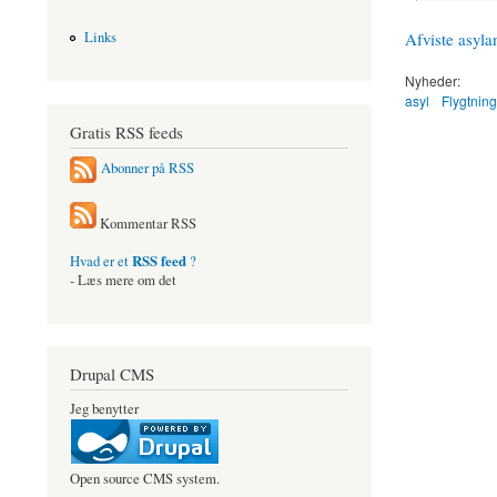
Afviste asyla
Links
Nyheder:
asyl
Flygtnin
Gratis RSS feeds
Abonner på RSS
Kommentar RSS
RSS feed
Hvad er et
?
- Læs mere om det
Drupal CMS
Jeg benytter
Open source CMS system.