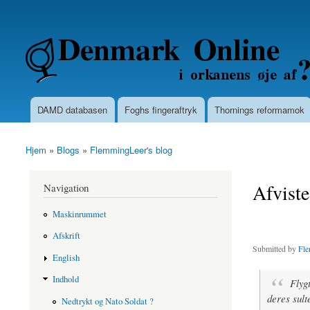
Secondary menu
Denmarkonline.dk - blognyheder om po
DAMD databasen
Foghs fingeraftryk
Thornings reformamok
Main menu
Hjem
»
Blogs
»
FlemmingLeer's blog
You are here
Afviste
Navigation
Maskinrummet
Afskrift
Submitted by
Fle
English
Indhold
Flyg
deres sult
Nedtrykt og Nato Soldat ?