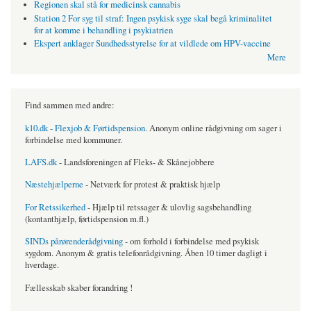
Regionen skal stå for medicinsk cannabis
Station 2 For syg til straf: Ingen psykisk syge skal begå kriminalitet
for at komme i behandling i psykiatrien
Ekspert anklager Sundhedsstyrelse for at vildlede om HPV-vaccine
Mere
Find sammen med andre:
k10.dk - Flexjob & Førtidspension
. Anonym online rådgivning om sager i
forbindelse med kommuner.
LAFS.dk
- Landsforeningen af Fleks- & Skånejobbere
Næstehjælperne
- Netværk for protest & praktisk hjælp
For Retssikerhed
- Hjælp til retssager & ulovlig sagsbehandling
(kontanthjælp, førtidspension m.fl.)
SINDs pårørenderådgivning
- om forhold i forbindelse med psykisk
sygdom. Anonym & gratis telefonrådgivning. Åben 10 timer dagligt i
hverdage.
Fællesskab skaber forandring !