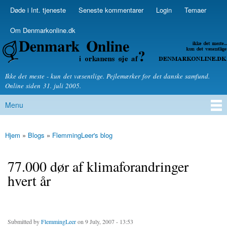
Skip to
Døde i Int. tjeneste
Seneste kommentarer
Login
Temaer
Secondary menu
main
content
Om Denmarkonline.dk
Denmarkonline.dk - blognyheder om politik
Ikke det meste - kun det væsentlige. Pejlemærker for det danske samfund.
Online siden 31. juli 2005.
Menu
Main menu
Hjem
»
Blogs
»
FlemmingLeer's blog
You are here
77.000 dør af klimaforandringer
hvert år
Submitted by
FlemmingLeer
on 9 July, 2007 - 13:53