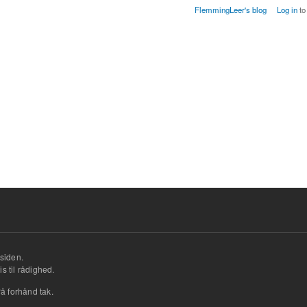
FlemmingLeer's blog
Log in
to
siden.
s til rådighed.
å forhånd tak.