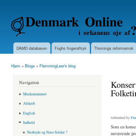
Secondary menu
Denmarkonline.dk - blognyheder om po
DAMD databasen
Foghs fingeraftryk
Thornings reformamok
Main menu
Hjem
»
Blogs
»
FlemmingLeer's blog
You are here
Konserv
Navigation
Folketi
Maskinrummet
Afskrift
English
Submitted by
Fle
Indhold
Som en konsek
Nedtrykt og Nato Soldat ?
nuværende poli