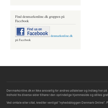
Find denmarkonline.dk gruppen på
Facebook
denmarkonline.dk
på Facebook
Denmarkonline.dk er ikke ansvarlig for andres udtalelser og indlæg her på 
Indhold fra diverse sider tilhører den oprindelige hjemmeside og stilles grati
Ved omtale eller citat, krediter venligst "nyhedsbloggen Denmark Online". P