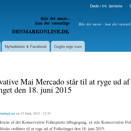
Skip to
Døde i Int. tjeneste
main
content
litik
Ikke det meste - kun det væsentl
Nyhedsbrev & Facebook
Cogito ergo sum
ative Mai Mercado står til at ryge ud af
nget den 18. juni 2015
mmingLeer
on 15 June, 2015 - 12:31
vens af det Konservative Folkepartis tilbagegang, så står Konservative Fol
tiske ordfører til at ryge ud af Folketinget den 18. juni 2015: