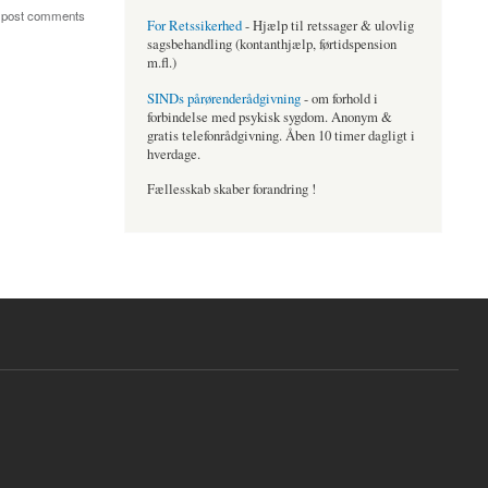
 post comments
For Retssikerhed
- Hjælp til retssager & ulovlig
sagsbehandling (kontanthjælp, førtidspension
m.fl.)
SINDs pårørenderådgivning
- om forhold i
forbindelse med psykisk sygdom. Anonym &
gratis telefonrådgivning. Åben 10 timer dagligt i
hverdage.
Fællesskab skaber forandring !