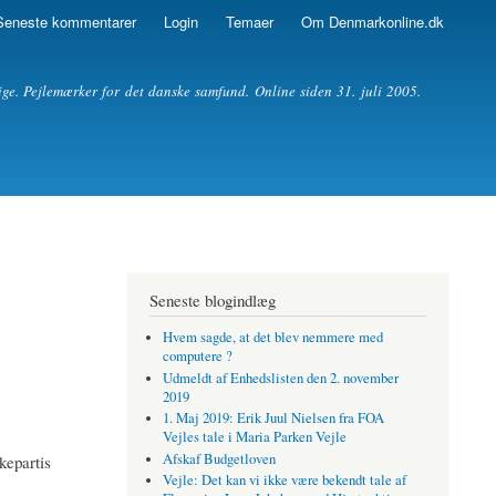
Seneste kommentarer
Login
Temaer
Om Denmarkonline.dk
ige. Pejlemærker for det danske samfund. Online siden 31. juli 2005.
Seneste blogindlæg
Hvem sagde, at det blev nemmere med
computere ?
Udmeldt af Enhedslisten den 2. november
2019
1. Maj 2019: Erik Juul Nielsen fra FOA
Vejles tale i Maria Parken Vejle
Afskaf Budgetloven
kepartis
Vejle: Det kan vi ikke være bekendt tale af