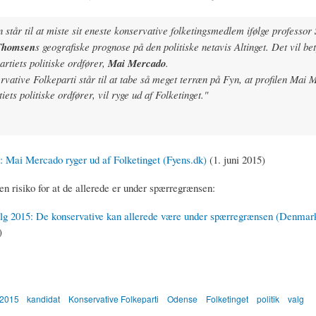
 står til at miste sit eneste konservative folketingsmedlem ifølge professor
 Thomsen
s geografiske prognose på den politiske netavis Altinget. Det vil be
partiets politiske ordfører,
Mai Mercado
.
vative Folkeparti står til at tabe så meget terræn på Fyn, at profilen Mai 
iets politiske ordfører, vil ryge ud af Folketinget."
 Mai Mercado ryger ud af Folketinget (Fyens.dk)
(1. juni 2015)
en risiko for at de allerede er under spærregrænsen:
alg 2015: De konservative kan allerede være under spærregrænsen (Denmark
)
 2015
kandidat
Konservative Folkeparti
Odense
Folketinget
politik
valg