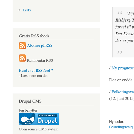
Links
"Fyn
Risbjerg
farvel til 
Det Konser
Gratis RSS feeds
der er part
Abonner på RSS
Kommentar RSS
/
Ny prognose:
RSS feed
Hvad er et
?
- Læs mere om det
Der er endda 
/
Folketingsv
(12. juni 2015
Drupal CMS
Jeg benytter
Nyheder:
Folketingsvalg
Open source CMS system.