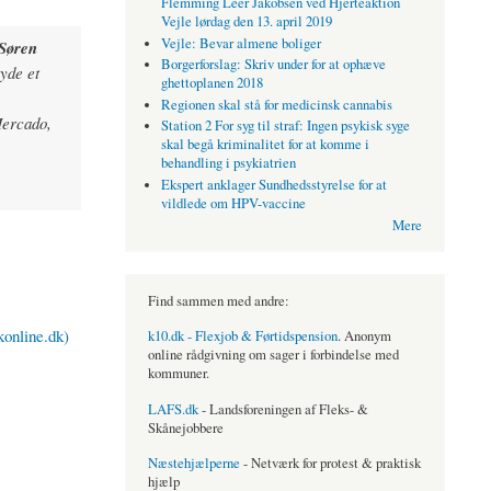
Flemming Leer Jakobsen ved Hjerteaktion
Vejle lørdag den 13. april 2019
Vejle: Bevar almene boliger
Søren
Borgerforslag: Skriv under for at ophæve
tyde et
ghettoplanen 2018
Regionen skal stå for medicinsk cannabis
Mercado,
Station 2 For syg til straf: Ingen psykisk syge
skal begå kriminalitet for at komme i
behandling i psykiatrien
Ekspert anklager Sundhedsstyrelse for at
vildlede om HPV-vaccine
Mere
Find sammen med andre:
online.dk)
k10.dk - Flexjob & Førtidspension
. Anonym
online rådgivning om sager i forbindelse med
kommuner.
LAFS.dk
- Landsforeningen af Fleks- &
Skånejobbere
Næstehjælperne
- Netværk for protest & praktisk
hjælp