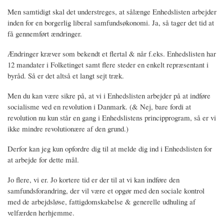
Men samtidigt skal det understreges, at sålænge Enhedslisten arbejder
inden for en borgerlig liberal samfundsøkonomi. Ja, så tager det tid at
få gennemført ændringer.
Ændringer kræver som bekendt et flertal & når f.eks. Enhedslisten har
12 mandater i Folketinget samt flere steder en enkelt repræsentant i
byråd. Så er det altså et langt sejt træk.
Men du kan være sikre på, at vi i Enhedslisten arbejder på at indføre
socialisme ved en revolution i Danmark. (& Nej, bare fordi at
revolution nu kun står en gang i Enhedslistens principprogram, så er vi
ikke mindre revolutionære af den grund.)
Derfor kan jeg kun opfordre dig til at melde dig ind i Enhedslisten for
at arbejde for dette mål.
Jo flere, vi er. Jo kortere tid er der til at vi kan indføre den
samfundsforandring, der vil være et opgør med den sociale kontrol
med de arbejdsløse, fattigdomskabelse & generelle udhuling af
velfærden herhjemme.