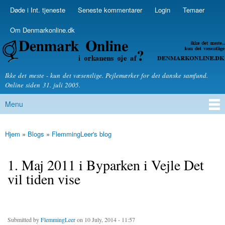
Skip to
Døde i Int. tjeneste
Seneste kommentarer
Login
Temaer
Secondary menu
main
content
Om Denmarkonline.dk
Denmarkonline.dk - blognyheder om politik
Ikke det meste - kun det væsentlige. Pejlemærker for det danske samfund.
Online siden 31. juli 2005.
Menu
Main menu
Hjem
»
Blogs
»
FlemmingLeer's blog
You are here
1. Maj 2011 i Byparken i Vejle Det
vil tiden vise
Submitted by
FlemmingLeer
on 10 July, 2014 - 11:57