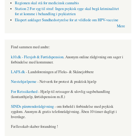
Regionen skal stå for medicinsk cannabis
Station 2 For syg til straf: Ingen psykisk syge skal begå kriminalitet
for at komme i behandling i psykiatrien
Ekspert anklager Sundhedsstyrelse for at vildlede om HPV-vaccine
Mere
Find sammen med andre:
k10.dk - Flexjob & Førtidspension
. Anonym online rådgivning om sager i
forbindelse med kommuner.
LAFS.dk
- Landsforeningen af Fleks- & Skånejobbere
Næstehjælperne
- Netværk for protest & praktisk hjælp
For Retssikerhed
- Hjælp til retssager & ulovlig sagsbehandling
(kontanthjælp, førtidspension m.fl.)
SINDs pårørenderådgivning
- om forhold i forbindelse med psykisk
sygdom. Anonym & gratis telefonrådgivning. Åben 10 timer dagligt i
hverdage.
Fællesskab skaber forandring !