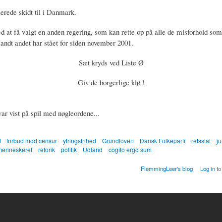
llerede skidt til i Danmark.
d at få valgt en anden regering, som kan rette op på alle de misforhold som
andt andet har stået for siden november 2001.
Sæt kryds ved Liste Ø
Giv de borgerlige klø !
ar vist på spil med nøgleordene...
d
forbud mod censur
ytringsfrihed
Grundloven
Dansk Folkeparti
retsstat
ju
menneskeret
retorik
politik
Udland
cogito ergo sum
FlemmingLeer's blog
Log in
to