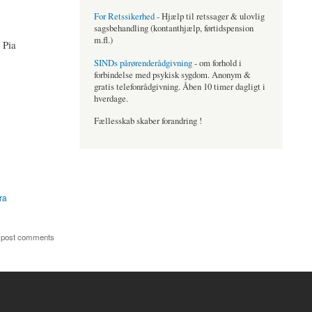
For Retssikerhed
- Hjælp til retssager & ulovlig
sagsbehandling (kontanthjælp, førtidspension
m.fl.)
 Pia
SINDs pårørenderådgivning
- om forhold i
forbindelse med psykisk sygdom. Anonym &
gratis telefonrådgivning. Åben 10 timer dagligt i
hverdage.
Fællesskab skaber forandring !
ra
 post comments