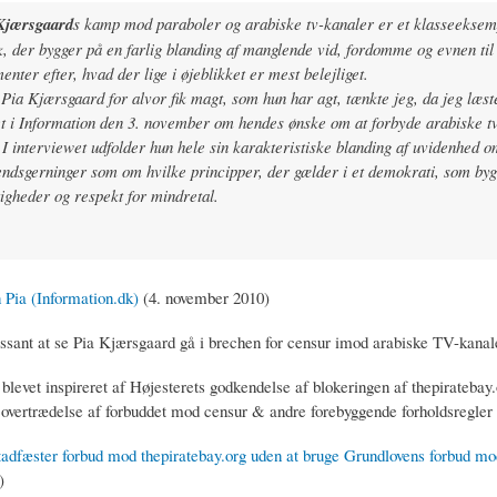
Kjærsgaard
s kamp mod paraboler og arabiske tv-kanaler er et klasseeksem
, der bygger på en farlig blanding af manglende vid, fordomme og evnen til
enter efter, hvad der lige i øjeblikket er mest belejliget.
Pia Kjærsgaard for alvor fik magt, som hun har agt, tænkte jeg, da jeg læst
t i Information den 3. november om hendes ønske om at forbyde arabiske tv
 interviewet udfolder hun hele sin karakteristiske blanding af uvidenhed o
endsgerninger som om hvilke principper, der gælder i et demokrati, som by
tigheder og respekt for mindretal.
 Pia (Information.dk)
(4. november 2010)
ssant at se Pia Kjærsgaard gå i brechen for censur imod arabiske TV-kanal
blevet inspireret af Højesterets godkendelse af blokeringen af thepiratebay
 overtrædelse af forbuddet mod censur & andre forebyggende forholdsregler
tadfæster forbud mod thepiratebay.org uden at bruge Grundlovens forbud mo
)