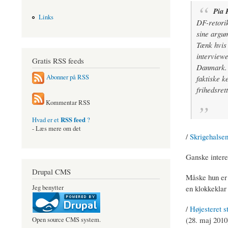
Pia 
Links
DF-retorik
sine argum
Tænk hvis 
interviewe
Gratis RSS feeds
Danmark. I
Abonner på RSS
faktiske k
frihedsret
Kommentar RSS
RSS feed
Hvad er et
?
- Læs mere om det
/
Skrigehalsen
Ganske intere
Drupal CMS
Måske hun er 
en klokkeklar
Jeg benytter
/
Højesteret s
(28. maj 2010
Open source CMS system.