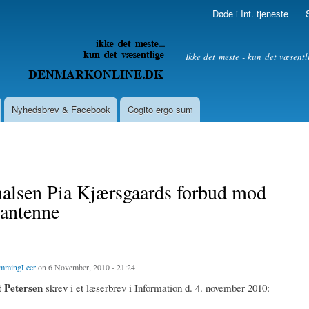
Skip to
Døde i Int. tjeneste
main
content
litik
Ikke det meste - kun det væsentl
Nyhedsbrev & Facebook
Cogito ergo sum
halsen Pia Kjærsgaards forbud mod
lantenne
mmingLeer
on 6 November, 2010 - 21:24
t Petersen
skrev i et læserbrev i Information d. 4. november 2010: