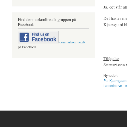
Ja, det står a
Det haster me
Find denmarkonline.dk gruppen på
Kjærsgaard bl
Facebook
denmarkonline.dk
på Facebook
Tilføjelse
:
Sætternissen v
Nyheder:
Pia Kjærsgaar
Læserbreve