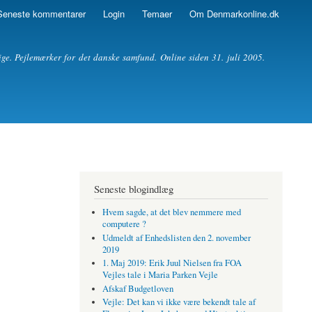
Seneste kommentarer
Login
Temaer
Om Denmarkonline.dk
ige. Pejlemærker for det danske samfund. Online siden 31. juli 2005.
Seneste blogindlæg
Hvem sagde, at det blev nemmere med
computere ?
Udmeldt af Enhedslisten den 2. november
2019
1. Maj 2019: Erik Juul Nielsen fra FOA
Vejles tale i Maria Parken Vejle
Afskaf Budgetloven
Vejle: Det kan vi ikke være bekendt tale af