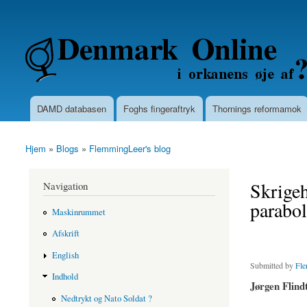
Secondary menu
Denmarkonline.dk - blognyheder om po
DAMD databasen
Foghs fingeraftryk
Thornings reformamok
Main menu
Hjem
»
Blogs
»
FlemmingLeer's blog
You are here
Skrige
Navigation
parabo
Maskinrummet
Afskrift
English
Submitted by
Fle
Indhold
Jørgen Flind
Nedtrykt og Nato Soldat ?