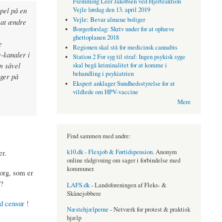
Flemming Leer Jakobsen ved Hjerteaktion
pel på en
Vejle lørdag den 13. april 2019
Vejle: Bevar almene boliger
 at ændre
Borgerforslag: Skriv under for at ophæve
ghettoplanen 2018
e
Regionen skal stå for medicinsk cannabis
-kanaler i
Station 2 For syg til straf: Ingen psykisk syge
m såvel
skal begå kriminalitet for at komme i
behandling i psykiatrien
gger på
Ekspert anklager Sundhedsstyrelse for at
vildlede om HPV-vaccine
Mere
Find sammen med andre:
er.
k10.dk - Flexjob & Førtidspension
. Anonym
online rådgivning om sager i forbindelse med
kommuner.
.org, som er
 ?
LAFS.dk
- Landsforeningen af Fleks- &
Skånejobbere
d censur !
Næstehjælperne
- Netværk for protest & praktisk
hjælp