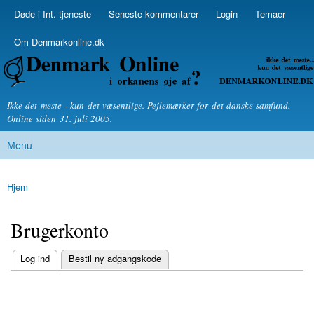
Skip to
Døde i Int. tjeneste
Seneste kommentarer
Login
Temaer
Secondary menu
main
content
Om Denmarkonline.dk
Denmarkonline.dk - blognyheder om politik
Ikke det meste - kun det væsentlige. Pejlemærker for det danske samfund.
Online siden 31. juli 2005.
Menu
Main menu
Hjem
You are here
Brugerkonto
(active tab)
Log ind
Bestil ny adgangskode
Primary tabs