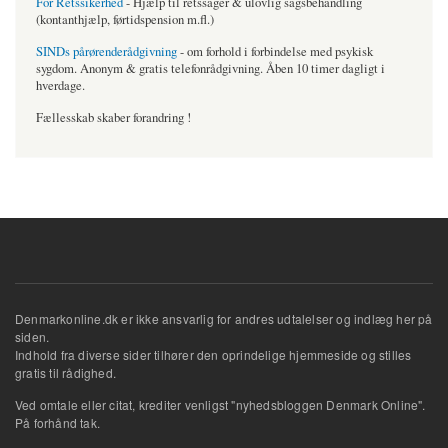
For Retssikerhed
- Hjælp til retssager & ulovlig sagsbehandling
(kontanthjælp, førtidspension m.fl.)
SINDs pårørenderådgivning
- om forhold i forbindelse med psykisk
sygdom. Anonym & gratis telefonrådgivning. Åben 10 timer dagligt i
hverdage.
Fællesskab skaber forandring !
Denmarkonline.dk er ikke ansvarlig for andres udtalelser og indlæg her på
siden.
Indhold fra diverse sider tilhører den oprindelige hjemmeside og stilles
gratis til rådighed.
Ved omtale eller citat, krediter venligst "nyhedsbloggen Denmark Online".
På forhånd tak.