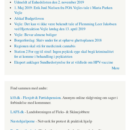
Udmeldt af Enhedslisten den 2. november 2019
1. Maj 2019: Erik Juul Nielsen fra FOA Vejles tale i Maria Parken
Vejle
Afskaf Budgetloven
Vejle: Det kan vi ikke være bekendt tale af Flemming Leer Jakobsen
ved Hjerteaktion Vejle lørdag den 13. april 2019
Vejle: Bevar almene boliger
Borgerforslag: Skriv under for at ophæve ghettoplanen 2018
Regionen skal stå for medicinsk cannabis
Station 2 For syg til straf: Ingen psykisk syge skal begå kriminalitet
for at komme i behandling i psykiatrien
Ekspert anklager Sundhedsstyrelse for at vildlede om HPV-vaccine
Mere
Find sammen med andre:
k10.dk - Flexjob & Førtidspension
. Anonym online rådgivning om sager i
forbindelse med kommuner.
LAFS.dk
- Landsforeningen af Fleks- & Skånejobbere
Næstehjælperne
- Netværk for protest & praktisk hjælp