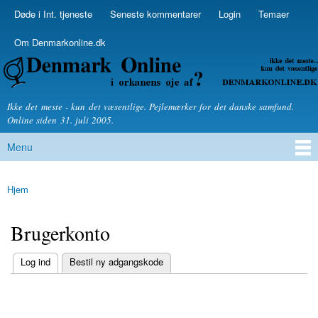
Skip to
Døde i Int. tjeneste
Seneste kommentarer
Login
Temaer
Secondary menu
main
content
Om Denmarkonline.dk
Denmarkonline.dk - blognyheder om politik
Ikke det meste - kun det væsentlige. Pejlemærker for det danske samfund.
Online siden 31. juli 2005.
Menu
Main menu
Hjem
You are here
Brugerkonto
(active tab)
Log ind
Bestil ny adgangskode
Primary tabs