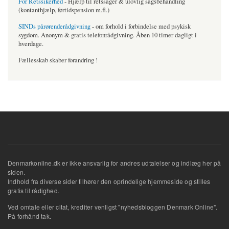
For Retssikerhed
- Hjælp til retssager & ulovlig sagsbehandling
(kontanthjælp, førtidspension m.fl.)
SINDs pårørenderådgivning
- om forhold i forbindelse med psykisk
sygdom. Anonym & gratis telefonrådgivning. Åben 10 timer dagligt i
hverdage.
Fællesskab skaber forandring !
Denmarkonline.dk er ikke ansvarlig for andres udtalelser og indlæg her på
siden.
Indhold fra diverse sider tilhører den oprindelige hjemmeside og stilles
gratis til rådighed.
Ved omtale eller citat, krediter venligst "nyhedsbloggen Denmark Online".
På forhånd tak.