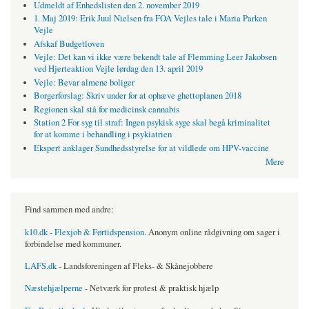
Udmeldt af Enhedslisten den 2. november 2019
1. Maj 2019: Erik Juul Nielsen fra FOA Vejles tale i Maria Parken
Vejle
Afskaf Budgetloven
Vejle: Det kan vi ikke være bekendt tale af Flemming Leer Jakobsen
ved Hjerteaktion Vejle lørdag den 13. april 2019
Vejle: Bevar almene boliger
Borgerforslag: Skriv under for at ophæve ghettoplanen 2018
Regionen skal stå for medicinsk cannabis
Station 2 For syg til straf: Ingen psykisk syge skal begå kriminalitet
for at komme i behandling i psykiatrien
Ekspert anklager Sundhedsstyrelse for at vildlede om HPV-vaccine
Mere
Find sammen med andre:
k10.dk - Flexjob & Førtidspension
. Anonym online rådgivning om sager i
forbindelse med kommuner.
LAFS.dk
- Landsforeningen af Fleks- & Skånejobbere
Næstehjælperne
- Netværk for protest & praktisk hjælp