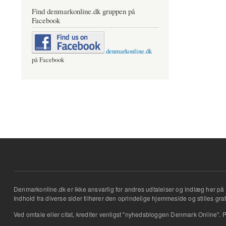
Find denmarkonline.dk gruppen på
Facebook
denmarkonline.dk
på Facebook
Denmarkonline.dk er ikke ansvarlig for andres udtalelser og indlæg her på 
Indhold fra diverse sider tilhører den oprindelige hjemmeside og stilles grati
Ved omtale eller citat, krediter venligst "nyhedsbloggen Denmark Online". P