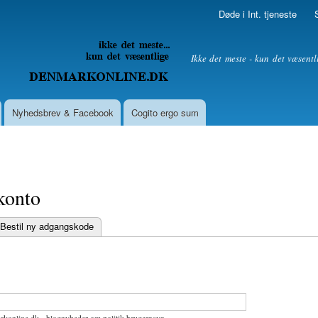
Skip to
Døde i Int. tjeneste
main
content
litik
Ikke det meste - kun det væsentl
Nyhedsbrev & Facebook
Cogito ergo sum
konto
Bestil ny adgangskode
bs