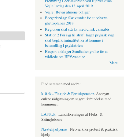
Flemming Leer Jakobsen ved Hjerteaktion
Vejle lørdag den 13. april 2019
Vejle: Bevar almene boliger
Borgerforslag: Skriv under for at ophæve
ghettoplanen 2018
Regionen skal stå for medicinsk cannabis
Station 2 For syg til straf: Ingen psykisk syge
skal begå kriminalitet for at komme i
.
behandling i psykiatrien
Ekspert anklager Sundhedsstyrelse for at
vildlede om HPV-vaccine
Mere
Find sammen med andre:
k10.dk - Flexjob & Førtidspension
. Anonym
online rådgivning om sager i forbindelse med
kommuner.
LAFS.dk
- Landsforeningen af Fleks- &
Skånejobbere
Næstehjælperne
- Netværk for protest & praktisk
hjælp