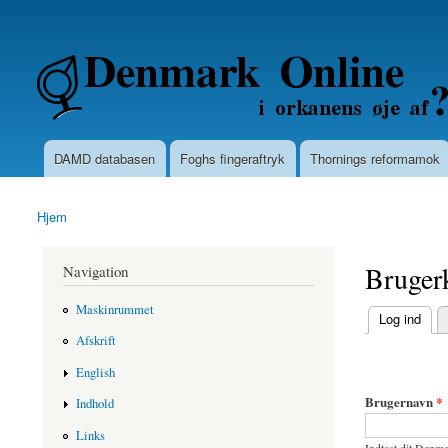
Secondary menu
Denmarkonline.dk - blognyheder om po
DAMD databasen
Foghs fingeraftryk
Thornings reformamok
Main menu
Hjem
You are here
Bruger
Navigation
Maskinrummet
(active tab)
Log ind
Primary ta
Afskrift
English
Brugernavn
*
Indhold
Links