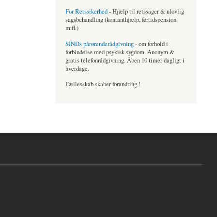
For Retssikerhed
- Hjælp til retssager & ulovlig
sagsbehandling (kontanthjælp, førtidspension
m.fl.)
SINDs pårørenderådgivning
- om forhold i
forbindelse med psykisk sygdom. Anonym &
gratis telefonrådgivning. Åben 10 timer dagligt i
hverdage.
Fællesskab skaber forandring !