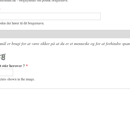
rkonline.dk - blognyheder om politik brugernavn.
*
den der hører til dit brugernavn.
mål er brugt for at være sikker på at du er et menneske og for at forhindre spam
t står herover ?
*
acters shown in the image.