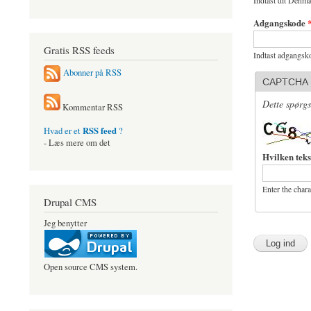
Indtast dit Denma
Adgangskode
Gratis RSS feeds
Indtast adgangsko
Abonner på RSS
CAPTCHA
Dette spørgs
Kommentar RSS
RSS feed
Hvad er et
?
- Læs mere om det
Hvilken teks
Enter the char
Drupal CMS
Jeg benytter
Open source CMS system.