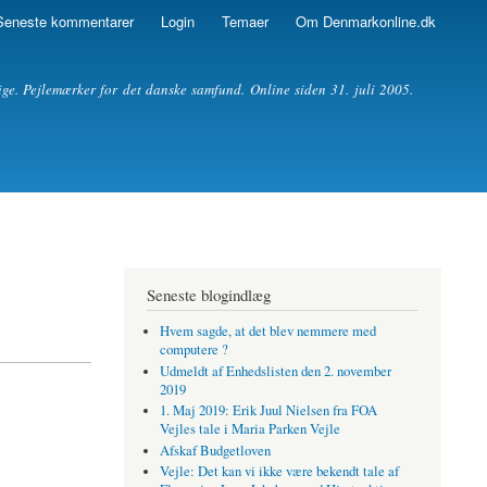
Seneste kommentarer
Login
Temaer
Om Denmarkonline.dk
ige. Pejlemærker for det danske samfund. Online siden 31. juli 2005.
Seneste blogindlæg
Hvem sagde, at det blev nemmere med
computere ?
Udmeldt af Enhedslisten den 2. november
2019
1. Maj 2019: Erik Juul Nielsen fra FOA
Vejles tale i Maria Parken Vejle
Afskaf Budgetloven
Vejle: Det kan vi ikke være bekendt tale af