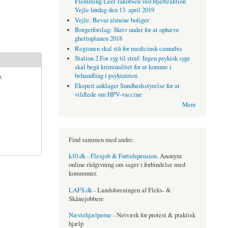
Flemming Leer Jakobsen ved Hjerteaktion
Vejle lørdag den 13. april 2019
Vejle: Bevar almene boliger
Borgerforslag: Skriv under for at ophæve
ghettoplanen 2018
Regionen skal stå for medicinsk cannabis
Station 2 For syg til straf: Ingen psykisk syge
skal begå kriminalitet for at komme i
.
behandling i psykiatrien
Ekspert anklager Sundhedsstyrelse for at
vildlede om HPV-vaccine
Mere
Find sammen med andre:
k10.dk - Flexjob & Førtidspension
. Anonym
online rådgivning om sager i forbindelse med
kommuner.
LAFS.dk
- Landsforeningen af Fleks- &
Skånejobbere
Næstehjælperne
- Netværk for protest & praktisk
hjælp