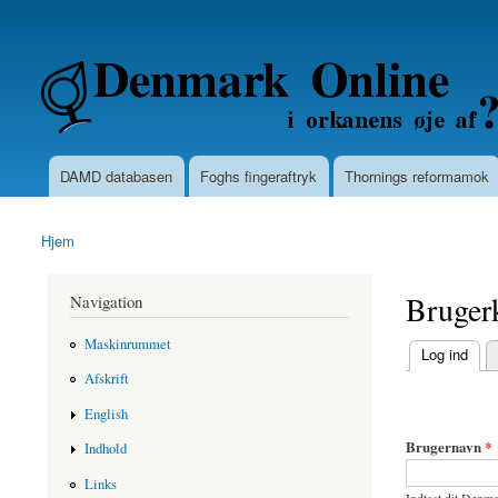
Secondary menu
Denmarkonline.dk - blognyheder om po
DAMD databasen
Foghs fingeraftryk
Thornings reformamok
Main menu
Hjem
You are here
Bruger
Navigation
Maskinrummet
(active tab)
Log ind
Primary ta
Afskrift
English
Brugernavn
*
Indhold
Links