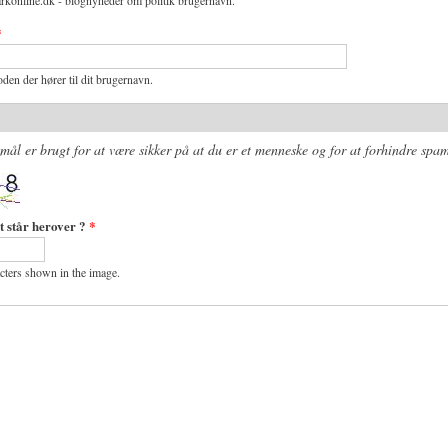
rkonline.dk - blognyheder om politik brugernavn.
*
den der hører til dit brugernavn.
mål er brugt for at være sikker på at du er et menneske og for at forhindre spam
t står herover ?
*
acters shown in the image.