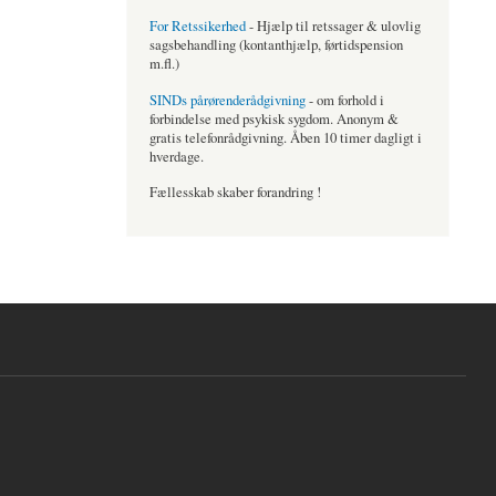
For Retssikerhed
- Hjælp til retssager & ulovlig
sagsbehandling (kontanthjælp, førtidspension
m.fl.)
SINDs pårørenderådgivning
- om forhold i
forbindelse med psykisk sygdom. Anonym &
gratis telefonrådgivning. Åben 10 timer dagligt i
hverdage.
Fællesskab skaber forandring !