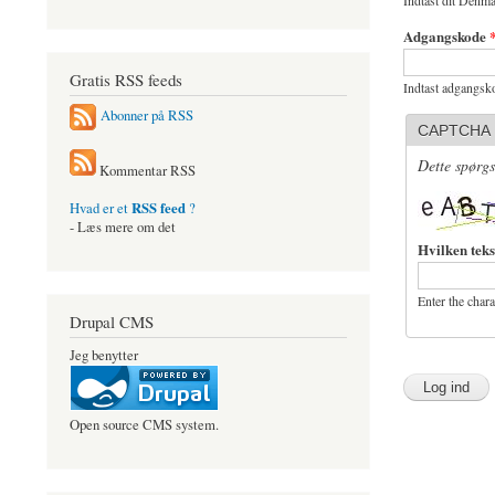
Indtast dit Denma
Adgangskode
Gratis RSS feeds
Indtast adgangsko
Abonner på RSS
CAPTCHA
Dette spørgs
Kommentar RSS
RSS feed
Hvad er et
?
- Læs mere om det
Hvilken teks
Enter the char
Drupal CMS
Jeg benytter
Open source CMS system.