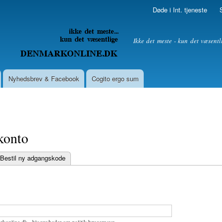
Skip to
Døde i Int. tjeneste
main
content
litik
Ikke det meste - kun det væsentl
Nyhedsbrev & Facebook
Cogito ergo sum
konto
Bestil ny adgangskode
bs