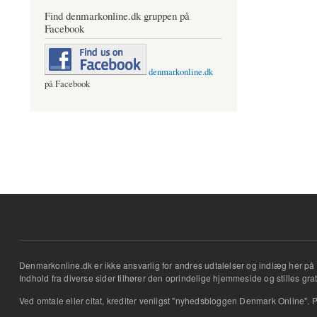
Find denmarkonline.dk gruppen på
Facebook
denmarkonline.dk
på Facebook
Denmarkonline.dk er ikke ansvarlig for andres udtalelser og indlæg her på 
Indhold fra diverse sider tilhører den oprindelige hjemmeside og stilles grati
Ved omtale eller citat, krediter venligst "nyhedsbloggen Denmark Online". P