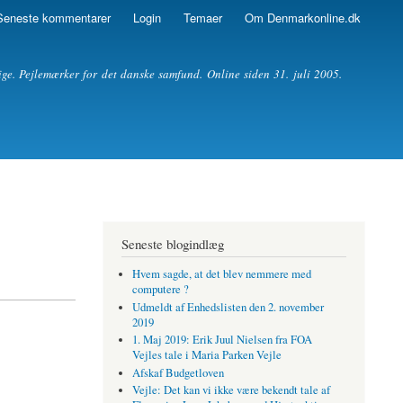
Seneste kommentarer
Login
Temaer
Om Denmarkonline.dk
ige. Pejlemærker for det danske samfund. Online siden 31. juli 2005.
Seneste blogindlæg
Hvem sagde, at det blev nemmere med
computere ?
Udmeldt af Enhedslisten den 2. november
2019
1. Maj 2019: Erik Juul Nielsen fra FOA
Vejles tale i Maria Parken Vejle
Afskaf Budgetloven
Vejle: Det kan vi ikke være bekendt tale af