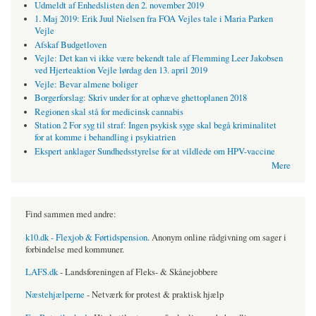
Udmeldt af Enhedslisten den 2. november 2019
1. Maj 2019: Erik Juul Nielsen fra FOA Vejles tale i Maria Parken
Vejle
Afskaf Budgetloven
Vejle: Det kan vi ikke være bekendt tale af Flemming Leer Jakobsen
ved Hjerteaktion Vejle lørdag den 13. april 2019
Vejle: Bevar almene boliger
Borgerforslag: Skriv under for at ophæve ghettoplanen 2018
Regionen skal stå for medicinsk cannabis
Station 2 For syg til straf: Ingen psykisk syge skal begå kriminalitet
for at komme i behandling i psykiatrien
Ekspert anklager Sundhedsstyrelse for at vildlede om HPV-vaccine
Mere
Find sammen med andre:
k10.dk - Flexjob & Førtidspension
. Anonym online rådgivning om sager i
forbindelse med kommuner.
LAFS.dk
- Landsforeningen af Fleks- & Skånejobbere
Næstehjælperne
- Netværk for protest & praktisk hjælp