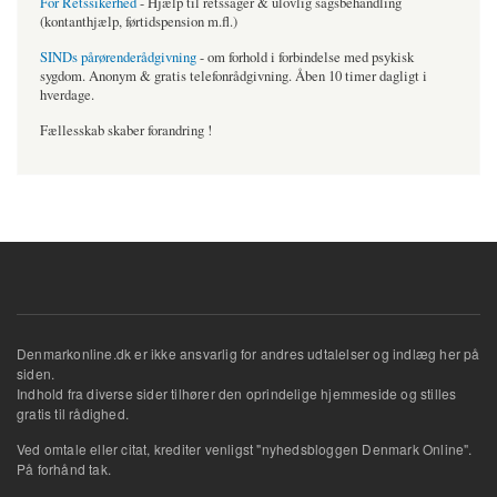
For Retssikerhed
- Hjælp til retssager & ulovlig sagsbehandling
(kontanthjælp, førtidspension m.fl.)
SINDs pårørenderådgivning
- om forhold i forbindelse med psykisk
sygdom. Anonym & gratis telefonrådgivning. Åben 10 timer dagligt i
hverdage.
Fællesskab skaber forandring !
Denmarkonline.dk er ikke ansvarlig for andres udtalelser og indlæg her på
siden.
Indhold fra diverse sider tilhører den oprindelige hjemmeside og stilles
gratis til rådighed.
Ved omtale eller citat, krediter venligst "nyhedsbloggen Denmark Online".
På forhånd tak.