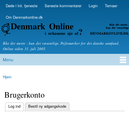
Skip to
Døde i Int. tjeneste
Seneste kommentarer
Login
Temaer
Secondary menu
main
content
Om Denmarkonline.dk
Denmarkonline.dk - blognyheder om politik
Ikke det meste - kun det væsentlige. Pejlemærker for det danske samfund.
Online siden 31. juli 2005.
Menu
Main menu
Hjem
You are here
Brugerkonto
(active tab)
Log ind
Bestil ny adgangskode
Primary tabs