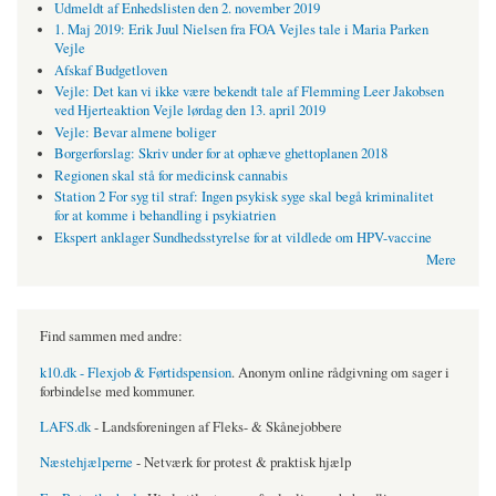
Udmeldt af Enhedslisten den 2. november 2019
1. Maj 2019: Erik Juul Nielsen fra FOA Vejles tale i Maria Parken
Vejle
Afskaf Budgetloven
Vejle: Det kan vi ikke være bekendt tale af Flemming Leer Jakobsen
ved Hjerteaktion Vejle lørdag den 13. april 2019
Vejle: Bevar almene boliger
Borgerforslag: Skriv under for at ophæve ghettoplanen 2018
Regionen skal stå for medicinsk cannabis
Station 2 For syg til straf: Ingen psykisk syge skal begå kriminalitet
for at komme i behandling i psykiatrien
Ekspert anklager Sundhedsstyrelse for at vildlede om HPV-vaccine
Mere
Find sammen med andre:
k10.dk - Flexjob & Førtidspension
. Anonym online rådgivning om sager i
forbindelse med kommuner.
LAFS.dk
- Landsforeningen af Fleks- & Skånejobbere
Næstehjælperne
- Netværk for protest & praktisk hjælp