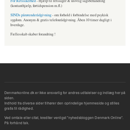
For Retssikerhed
- Hjælp til retssager & ulovlig sagsbehandling
(kontanthjælp, førtidspension m.fl.)
SINDs pårørenderådgivning
- om forhold i forbindelse med psykisk
sygdom. Anonym & gratis telefonrådgivning. Åben 10 timer dagligt i
hverdage.
Fællesskab skaber forandring !
Denmarkonline.dk er ikke ansvarlig for andres udtalelser og indlæg her på
siden.
Indhold fra diverse sider tilhører den oprindelige hjemmeside og stilles
gratis til rådighed.
Ved omtale eller citat, krediter venligst "nyhedsbloggen Denmark Online".
På forhånd tak.