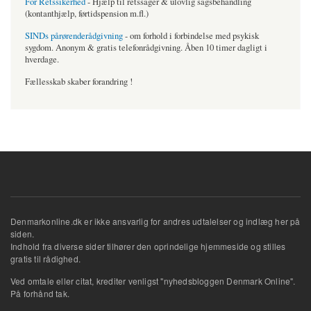
For Retssikerhed
- Hjælp til retssager & ulovlig sagsbehandling
(kontanthjælp, førtidspension m.fl.)
SINDs pårørenderådgivning
- om forhold i forbindelse med psykisk
sygdom. Anonym & gratis telefonrådgivning. Åben 10 timer dagligt i
hverdage.
Fællesskab skaber forandring !
Denmarkonline.dk er ikke ansvarlig for andres udtalelser og indlæg her på
siden.
Indhold fra diverse sider tilhører den oprindelige hjemmeside og stilles
gratis til rådighed.
Ved omtale eller citat, krediter venligst "nyhedsbloggen Denmark Online".
På forhånd tak.