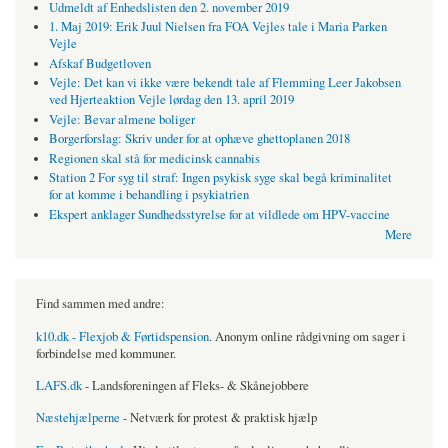
Udmeldt af Enhedslisten den 2. november 2019
1. Maj 2019: Erik Juul Nielsen fra FOA Vejles tale i Maria Parken
Vejle
Afskaf Budgetloven
Vejle: Det kan vi ikke være bekendt tale af Flemming Leer Jakobsen
ved Hjerteaktion Vejle lørdag den 13. april 2019
Vejle: Bevar almene boliger
Borgerforslag: Skriv under for at ophæve ghettoplanen 2018
Regionen skal stå for medicinsk cannabis
Station 2 For syg til straf: Ingen psykisk syge skal begå kriminalitet
for at komme i behandling i psykiatrien
Ekspert anklager Sundhedsstyrelse for at vildlede om HPV-vaccine
Mere
Find sammen med andre:
k10.dk - Flexjob & Førtidspension
. Anonym online rådgivning om sager i
forbindelse med kommuner.
LAFS.dk
- Landsforeningen af Fleks- & Skånejobbere
Næstehjælperne
- Netværk for protest & praktisk hjælp