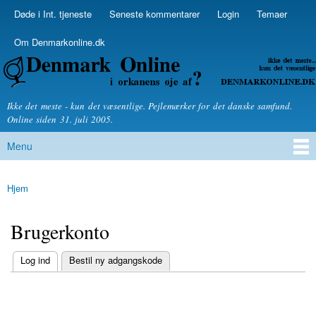
Skip to
Døde i Int. tjeneste
Seneste kommentarer
Login
Temaer
Secondary menu
main
content
Om Denmarkonline.dk
Denmarkonline.dk - blognyheder om politik
Ikke det meste - kun det væsentlige. Pejlemærker for det danske samfund.
Online siden 31. juli 2005.
Menu
Main menu
Hjem
You are here
Brugerkonto
(active tab)
Log ind
Bestil ny adgangskode
Primary tabs