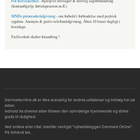
For Retssikerhed
- Hjælp til retssager & ulovlig sagsbehandling
(kontanthjælp, førtidspension m.fl.)
SINDs pårørenderådgivning
- om forhold i forbindelse med psykisk
sygdom. Anonym & gratis telefonrådgivning. Åben 10 timer dagligt i
hverdage.
Fællesskab skaber forandring !
Denmarkonline.dk er ikke ansvarlig for andres udtalelser og indlæg her på
siden.
Indhold fra diverse sider tilhører den oprindelige hjemmeside og stilles
gratis til rådighed.
Ved omtale eller citat, krediter venligst "nyhedsbloggen Denmark Online".
På forhånd tak.