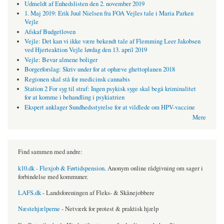
Udmeldt af Enhedslisten den 2. november 2019
1. Maj 2019: Erik Juul Nielsen fra FOA Vejles tale i Maria Parken
Vejle
Afskaf Budgetloven
Vejle: Det kan vi ikke være bekendt tale af Flemming Leer Jakobsen
ved Hjerteaktion Vejle lørdag den 13. april 2019
Vejle: Bevar almene boliger
Borgerforslag: Skriv under for at ophæve ghettoplanen 2018
Regionen skal stå for medicinsk cannabis
Station 2 For syg til straf: Ingen psykisk syge skal begå kriminalitet
for at komme i behandling i psykiatrien
Ekspert anklager Sundhedsstyrelse for at vildlede om HPV-vaccine
Mere
Find sammen med andre:
k10.dk - Flexjob & Førtidspension
. Anonym online rådgivning om sager i
forbindelse med kommuner.
LAFS.dk
- Landsforeningen af Fleks- & Skånejobbere
Næstehjælperne
- Netværk for protest & praktisk hjælp