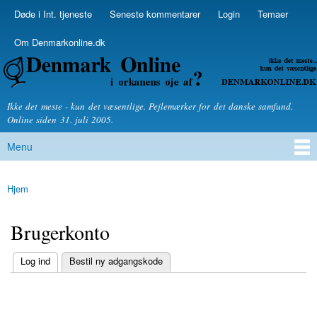
Skip to
Døde i Int. tjeneste
Seneste kommentarer
Login
Temaer
Secondary menu
main
content
Om Denmarkonline.dk
Denmarkonline.dk - blognyheder om politik
Ikke det meste - kun det væsentlige. Pejlemærker for det danske samfund.
Online siden 31. juli 2005.
Menu
Main menu
Hjem
You are here
Brugerkonto
(active tab)
Log ind
Bestil ny adgangskode
Primary tabs