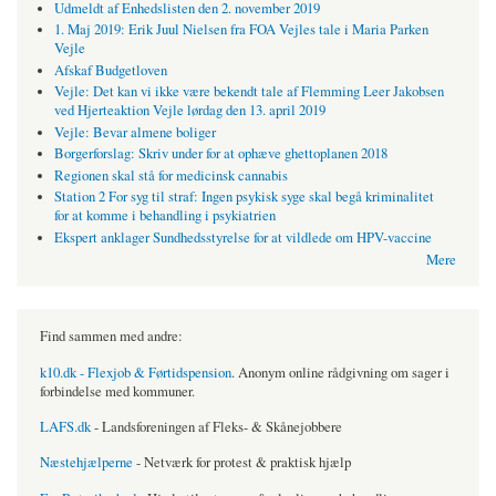
Udmeldt af Enhedslisten den 2. november 2019
1. Maj 2019: Erik Juul Nielsen fra FOA Vejles tale i Maria Parken
Vejle
Afskaf Budgetloven
Vejle: Det kan vi ikke være bekendt tale af Flemming Leer Jakobsen
ved Hjerteaktion Vejle lørdag den 13. april 2019
Vejle: Bevar almene boliger
Borgerforslag: Skriv under for at ophæve ghettoplanen 2018
Regionen skal stå for medicinsk cannabis
Station 2 For syg til straf: Ingen psykisk syge skal begå kriminalitet
for at komme i behandling i psykiatrien
Ekspert anklager Sundhedsstyrelse for at vildlede om HPV-vaccine
Mere
Find sammen med andre:
k10.dk - Flexjob & Førtidspension
. Anonym online rådgivning om sager i
forbindelse med kommuner.
LAFS.dk
- Landsforeningen af Fleks- & Skånejobbere
Næstehjælperne
- Netværk for protest & praktisk hjælp