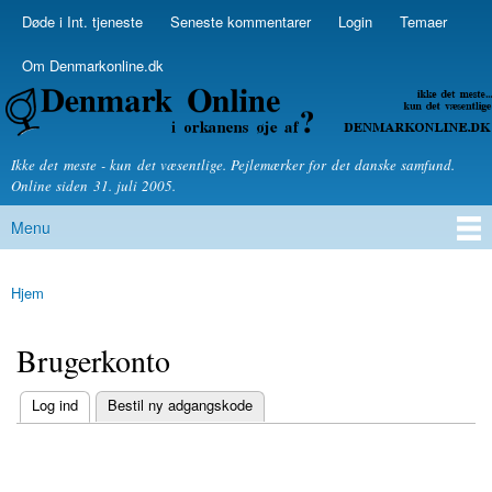
Skip to
Døde i Int. tjeneste
Seneste kommentarer
Login
Temaer
Secondary menu
main
content
Om Denmarkonline.dk
Denmarkonline.dk - blognyheder om politik
Ikke det meste - kun det væsentlige. Pejlemærker for det danske samfund.
Online siden 31. juli 2005.
Menu
Main menu
Hjem
You are here
Brugerkonto
(active tab)
Log ind
Bestil ny adgangskode
Primary tabs