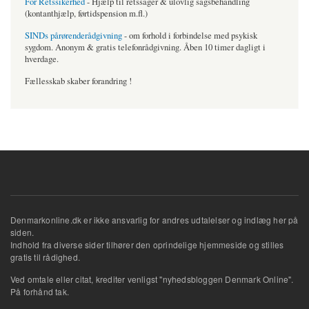
For Retssikerhed
- Hjælp til retssager & ulovlig sagsbehandling
(kontanthjælp, førtidspension m.fl.)
SINDs pårørenderådgivning
- om forhold i forbindelse med psykisk
sygdom. Anonym & gratis telefonrådgivning. Åben 10 timer dagligt i
hverdage.
Fællesskab skaber forandring !
Denmarkonline.dk er ikke ansvarlig for andres udtalelser og indlæg her på
siden.
Indhold fra diverse sider tilhører den oprindelige hjemmeside og stilles
gratis til rådighed.
Ved omtale eller citat, krediter venligst "nyhedsbloggen Denmark Online".
På forhånd tak.