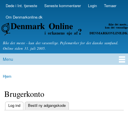
Skip to
Døde i Int. tjeneste
Seneste kommentarer
Login
Temaer
Secondary menu
main
content
Om Denmarkonline.dk
Denmarkonline.dk - blognyheder om politik
Ikke det meste - kun det væsentlige. Pejlemærker for det danske samfund.
Online siden 31. juli 2005.
Menu
Main menu
Hjem
You are here
Brugerkonto
(active tab)
Log ind
Bestil ny adgangskode
Primary tabs