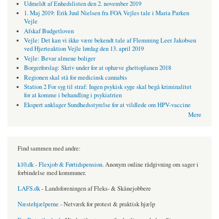
Udmeldt af Enhedslisten den 2. november 2019
1. Maj 2019: Erik Juul Nielsen fra FOA Vejles tale i Maria Parken
Vejle
Afskaf Budgetloven
Vejle: Det kan vi ikke være bekendt tale af Flemming Leer Jakobsen
ved Hjerteaktion Vejle lørdag den 13. april 2019
Vejle: Bevar almene boliger
Borgerforslag: Skriv under for at ophæve ghettoplanen 2018
Regionen skal stå for medicinsk cannabis
Station 2 For syg til straf: Ingen psykisk syge skal begå kriminalitet
for at komme i behandling i psykiatrien
Ekspert anklager Sundhedsstyrelse for at vildlede om HPV-vaccine
Mere
Find sammen med andre:
k10.dk - Flexjob & Førtidspension
. Anonym online rådgivning om sager i
forbindelse med kommuner.
LAFS.dk
- Landsforeningen af Fleks- & Skånejobbere
Næstehjælperne
- Netværk for protest & praktisk hjælp