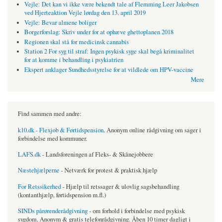
Vejle: Det kan vi ikke være bekendt tale af Flemming Leer Jakobsen
ved Hjerteaktion Vejle lørdag den 13. april 2019
Vejle: Bevar almene boliger
Borgerforslag: Skriv under for at ophæve ghettoplanen 2018
Regionen skal stå for medicinsk cannabis
Station 2 For syg til straf: Ingen psykisk syge skal begå kriminalitet
for at komme i behandling i psykiatrien
Ekspert anklager Sundhedsstyrelse for at vildlede om HPV-vaccine
Mere
Find sammen med andre:
k10.dk - Flexjob & Førtidspension
. Anonym online rådgivning om sager i
forbindelse med kommuner.
LAFS.dk
- Landsforeningen af Fleks- & Skånejobbere
Næstehjælperne
- Netværk for protest & praktisk hjælp
For Retssikerhed
- Hjælp til retssager & ulovlig sagsbehandling
(kontanthjælp, førtidspension m.fl.)
SINDs pårørenderådgivning
- om forhold i forbindelse med psykisk
sygdom. Anonym & gratis telefonrådgivning. Åben 10 timer dagligt i