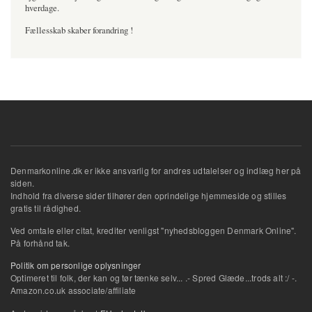
hverdage.
Fællesskab skaber forandring !
Denmarkonline.dk er ikke ansvarlig for andres udtalelser og indlæg her på
siden.
Indhold fra diverse sider tilhører den oprindelige hjemmeside og stilles
gratis til rådighed.
Ved omtale eller citat, krediter venligst "nyhedsbloggen Denmark Online".
På forhånd tak.
Politik om personlige oplysninger
Optimeret til folk, der kan og tør tænke selv... .- Spred Glæde...trods alt :/ -.
Amazon.co.uk associate/affiliate