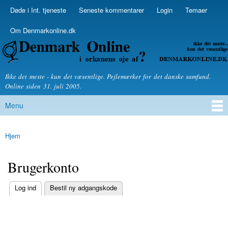
Skip to
Døde i Int. tjeneste
Seneste kommentarer
Login
Temaer
Secondary menu
main
content
Om Denmarkonline.dk
Denmarkonline.dk - blognyheder om politik
Ikke det meste - kun det væsentlige. Pejlemærker for det danske samfund.
Online siden 31. juli 2005.
Menu
Main menu
Hjem
You are here
Brugerkonto
(active tab)
Log ind
Bestil ny adgangskode
Primary tabs