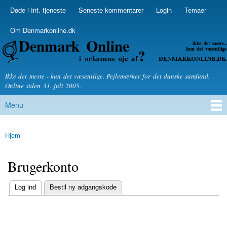
Skip to
Døde i Int. tjeneste
Seneste kommentarer
Login
Temaer
Secondary menu
main
content
Om Denmarkonline.dk
Denmarkonline.dk - blognyheder om politik
Ikke det meste - kun det væsentlige. Pejlemærker for det danske samfund.
Online siden 31. juli 2005.
Menu
Main menu
Hjem
You are here
Brugerkonto
(active tab)
Log ind
Bestil ny adgangskode
Primary tabs