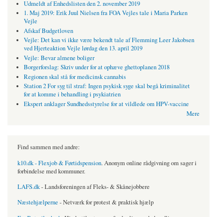
Udmeldt af Enhedslisten den 2. november 2019
1. Maj 2019: Erik Juul Nielsen fra FOA Vejles tale i Maria Parken
Vejle
Afskaf Budgetloven
Vejle: Det kan vi ikke være bekendt tale af Flemming Leer Jakobsen
ved Hjerteaktion Vejle lørdag den 13. april 2019
Vejle: Bevar almene boliger
Borgerforslag: Skriv under for at ophæve ghettoplanen 2018
Regionen skal stå for medicinsk cannabis
Station 2 For syg til straf: Ingen psykisk syge skal begå kriminalitet
for at komme i behandling i psykiatrien
Ekspert anklager Sundhedsstyrelse for at vildlede om HPV-vaccine
Mere
Find sammen med andre:
k10.dk - Flexjob & Førtidspension
. Anonym online rådgivning om sager i
forbindelse med kommuner.
LAFS.dk
- Landsforeningen af Fleks- & Skånejobbere
Næstehjælperne
- Netværk for protest & praktisk hjælp