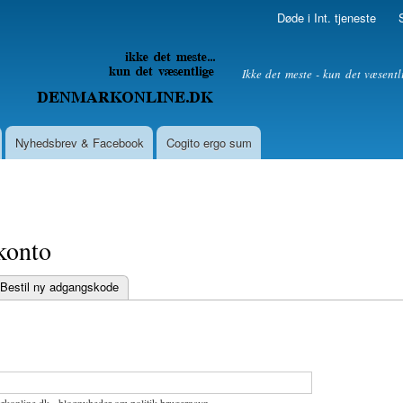
Skip to
Døde i Int. tjeneste
main
content
litik
Ikke det meste - kun det væsentl
Nyhedsbrev & Facebook
Cogito ergo sum
konto
Bestil ny adgangskode
bs