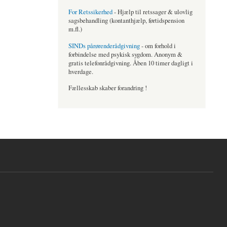
For Retssikerhed
- Hjælp til retssager & ulovlig
sagsbehandling (kontanthjælp, førtidspension
m.fl.)
SINDs pårørenderådgivning
- om forhold i
forbindelse med psykisk sygdom. Anonym &
gratis telefonrådgivning. Åben 10 timer dagligt i
hverdage.
Fællesskab skaber forandring !