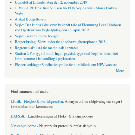
Udmeldt af Enhedslisten den 2. november 2019
1. Maj 2019: Erik Juul Nielsen fra FOA Vejles tale i Maria Parken
Vejle
Afskaf Budgetloven
Vejle: Det kan vi ikke være bekendt tale af Flemming Leer Jakobsen
ved Hjerteaktion Vejle lørdag den 13. april 2019
Vejle: Bevar almene boliger
Borgerforslag: Skriv under for at ophæve ghettoplanen 2018
Regionen skal stå for medicinsk cannabis
Station 2 For syg til straf: Ingen psykisk syge skal begå kriminalitet
for at komme i behandling i psykiatrien
Ekspert anklager Sundhedsstyrelse for at vildlede om HPV-vaccine
Mere
Find sammen med andre:
k10.dk - Flexjob & Førtidspension
. Anonym online rådgivning om sager i
forbindelse med kommuner.
LAFS.dk
- Landsforeningen af Fleks- & Skånejobbere
Næstehjælperne
- Netværk for protest & praktisk hjælp