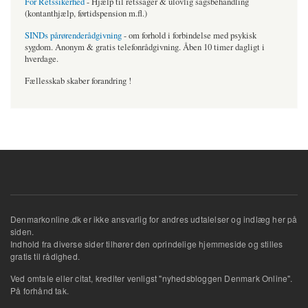
For Retssikerhed
- Hjælp til retssager & ulovlig sagsbehandling
(kontanthjælp, førtidspension m.fl.)
SINDs pårørenderådgivning
- om forhold i forbindelse med psykisk
sygdom. Anonym & gratis telefonrådgivning. Åben 10 timer dagligt i
hverdage.
Fællesskab skaber forandring !
Denmarkonline.dk er ikke ansvarlig for andres udtalelser og indlæg her på
siden.
Indhold fra diverse sider tilhører den oprindelige hjemmeside og stilles
gratis til rådighed.
Ved omtale eller citat, krediter venligst "nyhedsbloggen Denmark Online".
På forhånd tak.