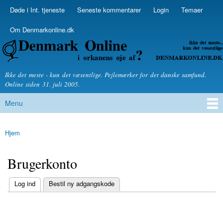
Skip to
Døde i Int. tjeneste
Seneste kommentarer
Login
Temaer
Secondary menu
main
content
Om Denmarkonline.dk
Denmarkonline.dk - blognyheder om politik
Ikke det meste - kun det væsentlige. Pejlemærker for det danske samfund.
Online siden 31. juli 2005.
Menu
Main menu
Hjem
You are here
Brugerkonto
(active tab)
Log ind
Bestil ny adgangskode
Primary tabs