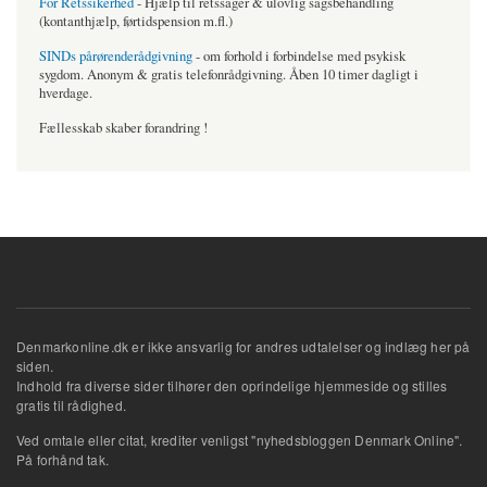
For Retssikerhed
- Hjælp til retssager & ulovlig sagsbehandling
(kontanthjælp, førtidspension m.fl.)
SINDs pårørenderådgivning
- om forhold i forbindelse med psykisk
sygdom. Anonym & gratis telefonrådgivning. Åben 10 timer dagligt i
hverdage.
Fællesskab skaber forandring !
Denmarkonline.dk er ikke ansvarlig for andres udtalelser og indlæg her på
siden.
Indhold fra diverse sider tilhører den oprindelige hjemmeside og stilles
gratis til rådighed.
Ved omtale eller citat, krediter venligst "nyhedsbloggen Denmark Online".
På forhånd tak.