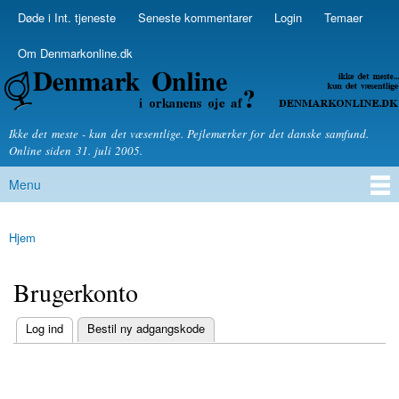
Skip to
Døde i Int. tjeneste
Seneste kommentarer
Login
Temaer
Secondary menu
main
content
Om Denmarkonline.dk
Denmarkonline.dk - blognyheder om politik
Ikke det meste - kun det væsentlige. Pejlemærker for det danske samfund.
Online siden 31. juli 2005.
Menu
Main menu
Hjem
You are here
Brugerkonto
(active tab)
Log ind
Bestil ny adgangskode
Primary tabs