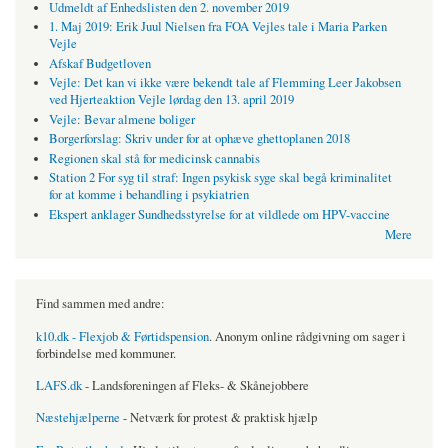
Udmeldt af Enhedslisten den 2. november 2019
1. Maj 2019: Erik Juul Nielsen fra FOA Vejles tale i Maria Parken
Vejle
Afskaf Budgetloven
Vejle: Det kan vi ikke være bekendt tale af Flemming Leer Jakobsen
ved Hjerteaktion Vejle lørdag den 13. april 2019
Vejle: Bevar almene boliger
Borgerforslag: Skriv under for at ophæve ghettoplanen 2018
Regionen skal stå for medicinsk cannabis
Station 2 For syg til straf: Ingen psykisk syge skal begå kriminalitet
for at komme i behandling i psykiatrien
Ekspert anklager Sundhedsstyrelse for at vildlede om HPV-vaccine
Mere
Find sammen med andre:
k10.dk - Flexjob & Førtidspension
. Anonym online rådgivning om sager i
forbindelse med kommuner.
LAFS.dk
- Landsforeningen af Fleks- & Skånejobbere
Næstehjælperne
- Netværk for protest & praktisk hjælp