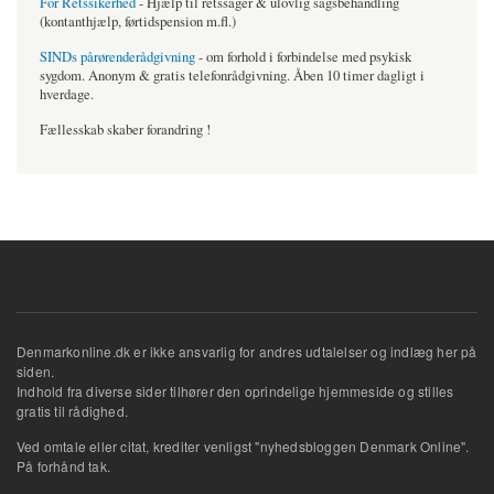
For Retssikerhed
- Hjælp til retssager & ulovlig sagsbehandling
(kontanthjælp, førtidspension m.fl.)
SINDs pårørenderådgivning
- om forhold i forbindelse med psykisk
sygdom. Anonym & gratis telefonrådgivning. Åben 10 timer dagligt i
hverdage.
Fællesskab skaber forandring !
Denmarkonline.dk er ikke ansvarlig for andres udtalelser og indlæg her på
siden.
Indhold fra diverse sider tilhører den oprindelige hjemmeside og stilles
gratis til rådighed.
Ved omtale eller citat, krediter venligst "nyhedsbloggen Denmark Online".
På forhånd tak.