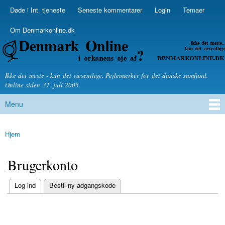
Skip to
Døde i Int. tjeneste
Seneste kommentarer
Login
Temaer
Secondary menu
main
content
Om Denmarkonline.dk
Denmarkonline.dk - blognyheder om politik
Ikke det meste - kun det væsentlige. Pejlemærker for det danske samfund.
Online siden 31. juli 2005.
Menu
Main menu
Hjem
You are here
Brugerkonto
(active tab)
Log ind
Bestil ny adgangskode
Primary tabs