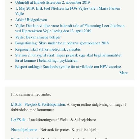
Udmeldt af Enhedslisten den 2. november 2019
1. Maj 2019: Erik Juul Nielsen fra FOA Vejles tale i Maria Parken
Vejle
Afskaf Budgetloven
Vejle: Det kan vi ikke være bekendt tale af Flemming Leer Jakobsen
ved Hjerteaktion Vejle lørdag den 13. april 2019
Vejle: Bevar almene boliger
Borgerforslag: Skriv under for at ophæve ghettoplanen 2018
Regionen skal stå for medicinsk cannabis
Station 2 For syg til straf: Ingen psykisk syge skal begå kriminalitet
for at komme i behandling i psykiatrien
Ekspert anklager Sundhedsstyrelse for at vildlede om HPV-vaccine
Mere
Find sammen med andre:
k10.dk - Flexjob & Førtidspension
. Anonym online rådgivning om sager i
forbindelse med kommuner.
LAFS.dk
- Landsforeningen af Fleks- & Skånejobbere
Næstehjælperne
- Netværk for protest & praktisk hjælp