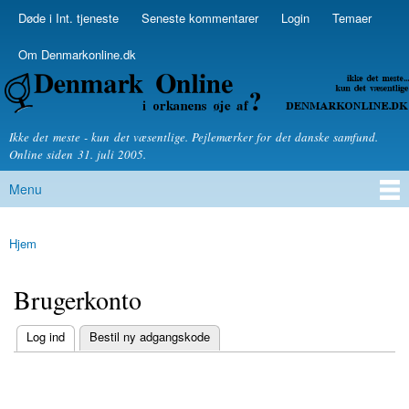
Skip to
Døde i Int. tjeneste
Seneste kommentarer
Login
Temaer
Secondary menu
main
content
Om Denmarkonline.dk
Denmarkonline.dk - blognyheder om politik
Ikke det meste - kun det væsentlige. Pejlemærker for det danske samfund.
Online siden 31. juli 2005.
Menu
Main menu
Hjem
You are here
Brugerkonto
(active tab)
Log ind
Bestil ny adgangskode
Primary tabs