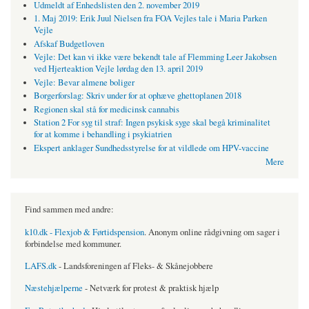
Udmeldt af Enhedslisten den 2. november 2019
1. Maj 2019: Erik Juul Nielsen fra FOA Vejles tale i Maria Parken
Vejle
Afskaf Budgetloven
Vejle: Det kan vi ikke være bekendt tale af Flemming Leer Jakobsen
ved Hjerteaktion Vejle lørdag den 13. april 2019
Vejle: Bevar almene boliger
Borgerforslag: Skriv under for at ophæve ghettoplanen 2018
Regionen skal stå for medicinsk cannabis
Station 2 For syg til straf: Ingen psykisk syge skal begå kriminalitet
for at komme i behandling i psykiatrien
Ekspert anklager Sundhedsstyrelse for at vildlede om HPV-vaccine
Mere
Find sammen med andre:
k10.dk - Flexjob & Førtidspension
. Anonym online rådgivning om sager i
forbindelse med kommuner.
LAFS.dk
- Landsforeningen af Fleks- & Skånejobbere
Næstehjælperne
- Netværk for protest & praktisk hjælp