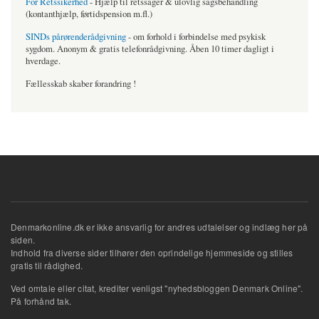
For Retssikerhed
- Hjælp til retssager & ulovlig sagsbehandling
(kontanthjælp, førtidspension m.fl.)
SINDs pårørenderådgivning
- om forhold i forbindelse med psykisk
sygdom. Anonym & gratis telefonrådgivning. Åben 10 timer dagligt i
hverdage.
Fællesskab skaber forandring !
Denmarkonline.dk er ikke ansvarlig for andres udtalelser og indlæg her på
siden.
Indhold fra diverse sider tilhører den oprindelige hjemmeside og stilles
gratis til rådighed.
Ved omtale eller citat, krediter venligst "nyhedsbloggen Denmark Online".
På forhånd tak.