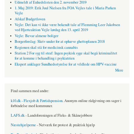
Udmeldt af Enhedslisten den 2. november 2019
1. Maj 2019: Erik Juul Nielsen fra FOA Vejles tale i Maria Parken
Vejle
Afskaf Budgetloven
Vejle: Det kan vi ikke være bekendt tale af Flemming Leer Jakobsen
ved Hjerteaktion Vejle lørdag den 13. april 2019
Vejle: Bevar almene boliger
Borgerforslag: Skriv under for at ophæve ghettoplanen 2018
Regionen skal stå for medicinsk cannabis
Station 2 For syg til straf: Ingen psykisk syge skal begå kriminalitet
for at komme i behandling i psykiatrien
Ekspert anklager Sundhedsstyrelse for at vildlede om HPV-vaccine
Mere
Find sammen med andre:
k10.dk - Flexjob & Førtidspension
. Anonym online rådgivning om sager i
forbindelse med kommuner.
LAFS.dk
- Landsforeningen af Fleks- & Skånejobbere
Næstehjælperne
- Netværk for protest & praktisk hjælp