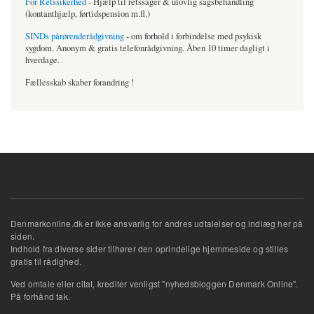
For Retssikerhed
- Hjælp til retssager & ulovlig sagsbehandling
(kontanthjælp, førtidspension m.fl.)
SINDs pårørenderådgivning
- om forhold i forbindelse med psykisk
sygdom. Anonym & gratis telefonrådgivning. Åben 10 timer dagligt i
hverdage.
Fællesskab skaber forandring !
Denmarkonline.dk er ikke ansvarlig for andres udtalelser og indlæg her på
siden.
Indhold fra diverse sider tilhører den oprindelige hjemmeside og stilles
gratis til rådighed.
Ved omtale eller citat, krediter venligst "nyhedsbloggen Denmark Online".
På forhånd tak.