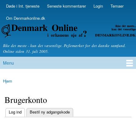
Skip to
Døde i Int. tjeneste
Seneste kommentarer
Login
Temaer
Secondary menu
main
content
Om Denmarkonline.dk
Denmarkonline.dk - blognyheder om politik
Ikke det meste - kun det væsentlige. Pejlemærker for det danske samfund.
Online siden 31. juli 2005.
Menu
Main menu
Hjem
You are here
Brugerkonto
(active tab)
Log ind
Bestil ny adgangskode
Primary tabs