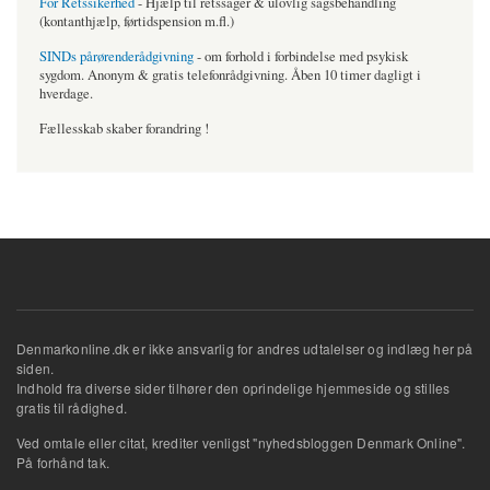
For Retssikerhed
- Hjælp til retssager & ulovlig sagsbehandling
(kontanthjælp, førtidspension m.fl.)
SINDs pårørenderådgivning
- om forhold i forbindelse med psykisk
sygdom. Anonym & gratis telefonrådgivning. Åben 10 timer dagligt i
hverdage.
Fællesskab skaber forandring !
Denmarkonline.dk er ikke ansvarlig for andres udtalelser og indlæg her på
siden.
Indhold fra diverse sider tilhører den oprindelige hjemmeside og stilles
gratis til rådighed.
Ved omtale eller citat, krediter venligst "nyhedsbloggen Denmark Online".
På forhånd tak.