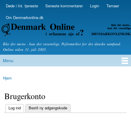
Skip to
Døde i Int. tjeneste
Seneste kommentarer
Login
Temaer
Secondary menu
main
content
Om Denmarkonline.dk
Denmarkonline.dk - blognyheder om politik
Ikke det meste - kun det væsentlige. Pejlemærker for det danske samfund.
Online siden 31. juli 2005.
Menu
Main menu
Hjem
You are here
Brugerkonto
(active tab)
Log ind
Bestil ny adgangskode
Primary tabs