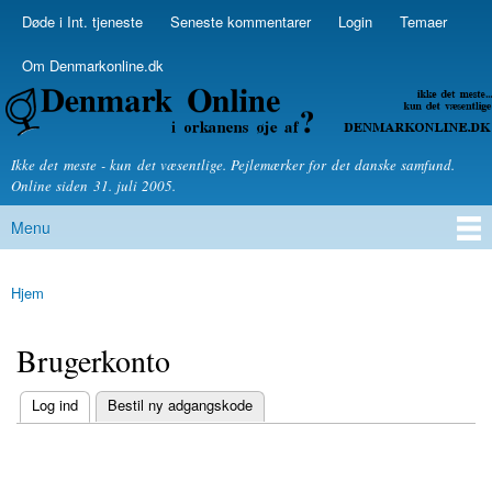
Skip to
Døde i Int. tjeneste
Seneste kommentarer
Login
Temaer
Secondary menu
main
content
Om Denmarkonline.dk
Denmarkonline.dk - blognyheder om politik
Ikke det meste - kun det væsentlige. Pejlemærker for det danske samfund.
Online siden 31. juli 2005.
Menu
Main menu
Hjem
You are here
Brugerkonto
(active tab)
Log ind
Bestil ny adgangskode
Primary tabs