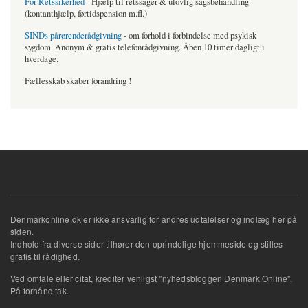
For Retssikerhed
- Hjælp til retssager & ulovlig sagsbehandling
(kontanthjælp, førtidspension m.fl.)
SINDs pårørenderådgivning
- om forhold i forbindelse med psykisk
sygdom. Anonym & gratis telefonrådgivning. Åben 10 timer dagligt i
hverdage.
Fællesskab skaber forandring !
Denmarkonline.dk er ikke ansvarlig for andres udtalelser og indlæg her på
siden.
Indhold fra diverse sider tilhører den oprindelige hjemmeside og stilles
gratis til rådighed.
Ved omtale eller citat, krediter venligst "nyhedsbloggen Denmark Online".
På forhånd tak.