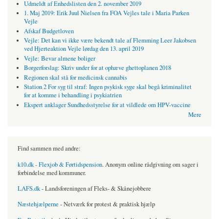
Udmeldt af Enhedslisten den 2. november 2019
1. Maj 2019: Erik Juul Nielsen fra FOA Vejles tale i Maria Parken
Vejle
Afskaf Budgetloven
Vejle: Det kan vi ikke være bekendt tale af Flemming Leer Jakobsen
ved Hjerteaktion Vejle lørdag den 13. april 2019
Vejle: Bevar almene boliger
Borgerforslag: Skriv under for at ophæve ghettoplanen 2018
Regionen skal stå for medicinsk cannabis
Station 2 For syg til straf: Ingen psykisk syge skal begå kriminalitet
for at komme i behandling i psykiatrien
Ekspert anklager Sundhedsstyrelse for at vildlede om HPV-vaccine
Mere
Find sammen med andre:
k10.dk - Flexjob & Førtidspension
. Anonym online rådgivning om sager i
forbindelse med kommuner.
LAFS.dk
- Landsforeningen af Fleks- & Skånejobbere
Næstehjælperne
- Netværk for protest & praktisk hjælp