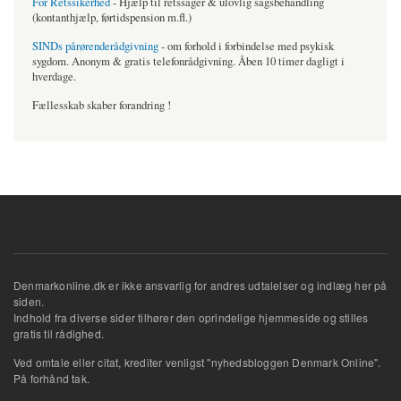
For Retssikerhed
- Hjælp til retssager & ulovlig sagsbehandling
(kontanthjælp, førtidspension m.fl.)
SINDs pårørenderådgivning
- om forhold i forbindelse med psykisk
sygdom. Anonym & gratis telefonrådgivning. Åben 10 timer dagligt i
hverdage.
Fællesskab skaber forandring !
Denmarkonline.dk er ikke ansvarlig for andres udtalelser og indlæg her på
siden.
Indhold fra diverse sider tilhører den oprindelige hjemmeside og stilles
gratis til rådighed.
Ved omtale eller citat, krediter venligst "nyhedsbloggen Denmark Online".
På forhånd tak.