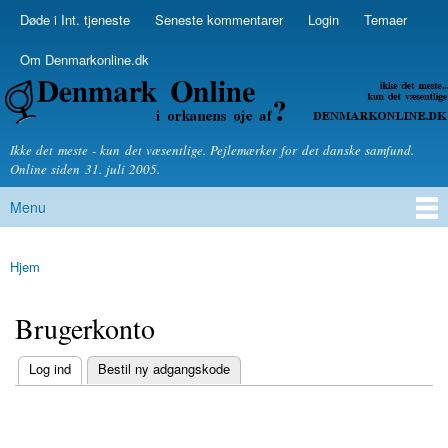
Skip to
Døde i Int. tjeneste
Seneste kommentarer
Login
Temaer
Secondary menu
main
content
Om Denmarkonline.dk
Denmarkonline.dk - blognyheder om politik
Ikke det meste - kun det væsentlige. Pejlemærker for det danske samfund.
Online siden 31. juli 2005.
Menu
Main menu
Hjem
You are here
Brugerkonto
(active tab)
Log ind
Bestil ny adgangskode
Primary tabs