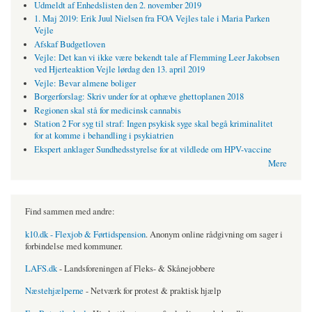
Udmeldt af Enhedslisten den 2. november 2019
1. Maj 2019: Erik Juul Nielsen fra FOA Vejles tale i Maria Parken
Vejle
Afskaf Budgetloven
Vejle: Det kan vi ikke være bekendt tale af Flemming Leer Jakobsen
ved Hjerteaktion Vejle lørdag den 13. april 2019
Vejle: Bevar almene boliger
Borgerforslag: Skriv under for at ophæve ghettoplanen 2018
Regionen skal stå for medicinsk cannabis
Station 2 For syg til straf: Ingen psykisk syge skal begå kriminalitet
for at komme i behandling i psykiatrien
Ekspert anklager Sundhedsstyrelse for at vildlede om HPV-vaccine
Mere
Find sammen med andre:
k10.dk - Flexjob & Førtidspension
. Anonym online rådgivning om sager i
forbindelse med kommuner.
LAFS.dk
- Landsforeningen af Fleks- & Skånejobbere
Næstehjælperne
- Netværk for protest & praktisk hjælp