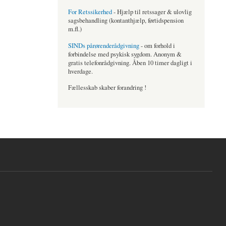
For Retssikerhed
- Hjælp til retssager & ulovlig
sagsbehandling (kontanthjælp, førtidspension
m.fl.)
SINDs pårørenderådgivning
- om forhold i
forbindelse med psykisk sygdom. Anonym &
gratis telefonrådgivning. Åben 10 timer dagligt i
hverdage.
Fællesskab skaber forandring !