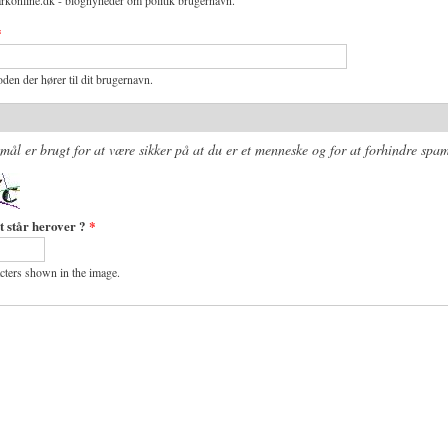
rkonline.dk - blognyheder om politik brugernavn.
*
den der hører til dit brugernavn.
mål er brugt for at være sikker på at du er et menneske og for at forhindre spam
t står herover ?
*
acters shown in the image.