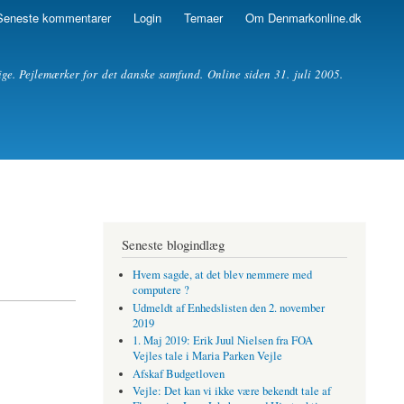
Seneste kommentarer
Login
Temaer
Om Denmarkonline.dk
ige. Pejlemærker for det danske samfund. Online siden 31. juli 2005.
Seneste blogindlæg
Hvem sagde, at det blev nemmere med
computere ?
Udmeldt af Enhedslisten den 2. november
2019
1. Maj 2019: Erik Juul Nielsen fra FOA
Vejles tale i Maria Parken Vejle
Afskaf Budgetloven
Vejle: Det kan vi ikke være bekendt tale af