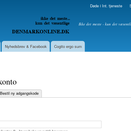
Skip to
Døde i Int. tjeneste
main
content
litik
Ikke det meste - kun det væsentl
Nyhedsbrev & Facebook
Cogito ergo sum
konto
Bestil ny adgangskode
bs