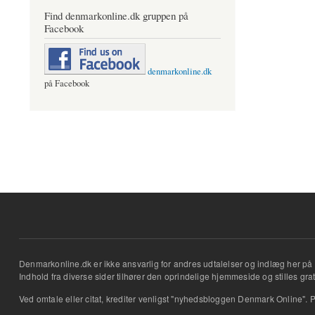
Find denmarkonline.dk gruppen på
Facebook
denmarkonline.dk
på Facebook
Denmarkonline.dk er ikke ansvarlig for andres udtalelser og indlæg her på 
Indhold fra diverse sider tilhører den oprindelige hjemmeside og stilles grati
Ved omtale eller citat, krediter venligst "nyhedsbloggen Denmark Online". P