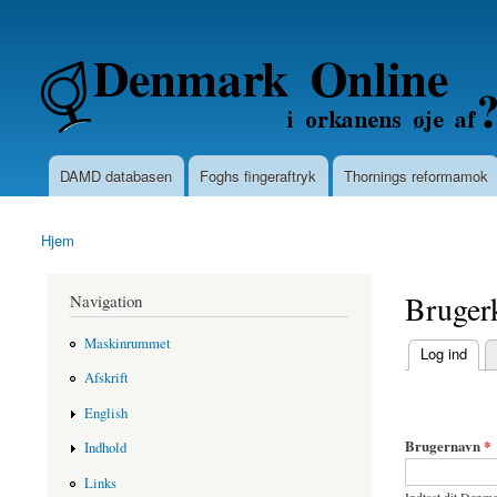
Secondary menu
Denmarkonline.dk - blognyheder om po
DAMD databasen
Foghs fingeraftryk
Thornings reformamok
Main menu
Hjem
You are here
Bruger
Navigation
Maskinrummet
(active tab)
Log ind
Primary ta
Afskrift
English
Brugernavn
*
Indhold
Links