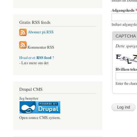
Indtast dit Denma
Adgangskode
Gratis RSS feeds
Indtast adgangsko
Abonner på RSS
CAPTCHA
Dette spørgs
Kommentar RSS
RSS feed
Hvad er et
?
- Læs mere om det
Hvilken teks
Enter the char
Drupal CMS
Jeg benytter
Open source CMS system.