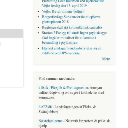
Flemming Leer Jakobsen ved Hjerteaktion
Vejle lørdag den 13. april 2019
Vejle: Bevar almene boliger
Borgerforslag: Skriv under for at ophæve
ghettoplanen 2018
Regionen skal stå for medicinsk cannabis
Station 2 For syg til straf: Ingen psykisk syge
skal begå kriminalitet for at komme i
.
behandling i psykiatrien
Ekspert anklager Sundhedsstyrelse for at
vildlede om HPV-vaccine
Mere
Find sammen med andre:
k10.dk - Flexjob & Førtidspension
. Anonym
online rådgivning om sager i forbindelse med
kommuner.
LAFS.dk
- Landsforeningen af Fleks- &
Skånejobbere
Næstehjælperne
- Netværk for protest & praktisk
hjælp