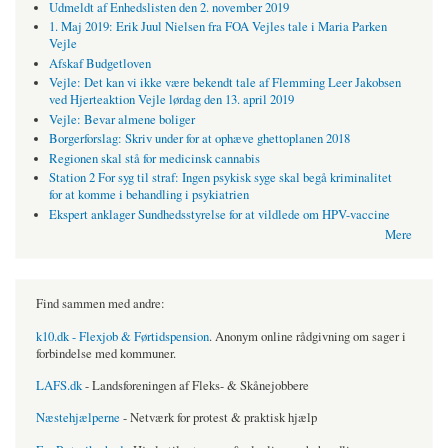
Udmeldt af Enhedslisten den 2. november 2019
1. Maj 2019: Erik Juul Nielsen fra FOA Vejles tale i Maria Parken
Vejle
Afskaf Budgetloven
Vejle: Det kan vi ikke være bekendt tale af Flemming Leer Jakobsen
ved Hjerteaktion Vejle lørdag den 13. april 2019
Vejle: Bevar almene boliger
Borgerforslag: Skriv under for at ophæve ghettoplanen 2018
Regionen skal stå for medicinsk cannabis
Station 2 For syg til straf: Ingen psykisk syge skal begå kriminalitet
for at komme i behandling i psykiatrien
Ekspert anklager Sundhedsstyrelse for at vildlede om HPV-vaccine
Mere
Find sammen med andre:
k10.dk - Flexjob & Førtidspension
. Anonym online rådgivning om sager i
forbindelse med kommuner.
LAFS.dk
- Landsforeningen af Fleks- & Skånejobbere
Næstehjælperne
- Netværk for protest & praktisk hjælp