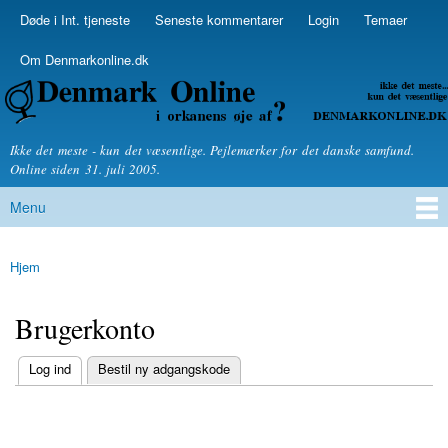
Skip to
Døde i Int. tjeneste
Seneste kommentarer
Login
Temaer
Secondary menu
main
content
Om Denmarkonline.dk
Denmarkonline.dk - blognyheder om politik
Ikke det meste - kun det væsentlige. Pejlemærker for det danske samfund.
Online siden 31. juli 2005.
Menu
Main menu
Hjem
You are here
Brugerkonto
(active tab)
Log ind
Bestil ny adgangskode
Primary tabs