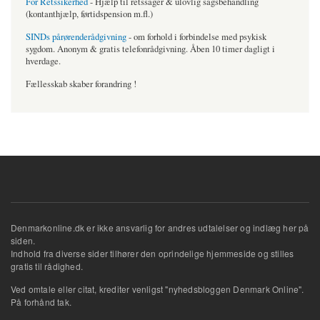
For Retssikerhed
- Hjælp til retssager & ulovlig sagsbehandling
(kontanthjælp, førtidspension m.fl.)
SINDs pårørenderådgivning
- om forhold i forbindelse med psykisk
sygdom. Anonym & gratis telefonrådgivning. Åben 10 timer dagligt i
hverdage.
Fællesskab skaber forandring !
Denmarkonline.dk er ikke ansvarlig for andres udtalelser og indlæg her på
siden.
Indhold fra diverse sider tilhører den oprindelige hjemmeside og stilles
gratis til rådighed.
Ved omtale eller citat, krediter venligst "nyhedsbloggen Denmark Online".
På forhånd tak.