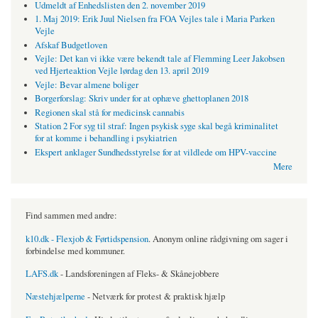
Udmeldt af Enhedslisten den 2. november 2019
1. Maj 2019: Erik Juul Nielsen fra FOA Vejles tale i Maria Parken
Vejle
Afskaf Budgetloven
Vejle: Det kan vi ikke være bekendt tale af Flemming Leer Jakobsen
ved Hjerteaktion Vejle lørdag den 13. april 2019
Vejle: Bevar almene boliger
Borgerforslag: Skriv under for at ophæve ghettoplanen 2018
Regionen skal stå for medicinsk cannabis
Station 2 For syg til straf: Ingen psykisk syge skal begå kriminalitet
for at komme i behandling i psykiatrien
Ekspert anklager Sundhedsstyrelse for at vildlede om HPV-vaccine
Mere
Find sammen med andre:
k10.dk - Flexjob & Førtidspension
. Anonym online rådgivning om sager i
forbindelse med kommuner.
LAFS.dk
- Landsforeningen af Fleks- & Skånejobbere
Næstehjælperne
- Netværk for protest & praktisk hjælp