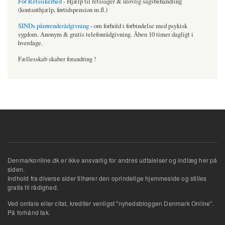
For Retssikerhed
- Hjælp til retssager & ulovlig sagsbehandling
(kontanthjælp, førtidspension m.fl.)
SINDs pårørenderådgivning
- om forhold i forbindelse med psykisk
sygdom. Anonym & gratis telefonrådgivning. Åben 10 timer dagligt i
hverdage.
Fællesskab skaber forandring !
Denmarkonline.dk er ikke ansvarlig for andres udtalelser og indlæg her på
siden.
Indhold fra diverse sider tilhører den oprindelige hjemmeside og stilles
gratis til rådighed.
Ved omtale eller citat, krediter venligst "nyhedsbloggen Denmark Online".
På forhånd tak.