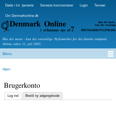
Skip to
Døde i Int. tjeneste
Seneste kommentarer
Login
Temaer
Secondary menu
main
content
Om Denmarkonline.dk
Denmarkonline.dk - blognyheder om politik
Ikke det meste - kun det væsentlige. Pejlemærker for det danske samfund.
Online siden 31. juli 2005.
Menu
Main menu
Hjem
You are here
Brugerkonto
(active tab)
Log ind
Bestil ny adgangskode
Primary tabs