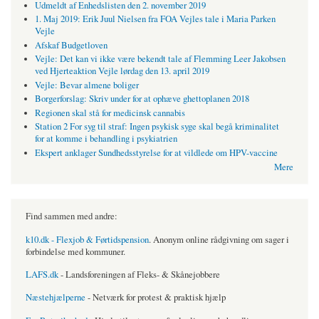
Udmeldt af Enhedslisten den 2. november 2019
1. Maj 2019: Erik Juul Nielsen fra FOA Vejles tale i Maria Parken
Vejle
Afskaf Budgetloven
Vejle: Det kan vi ikke være bekendt tale af Flemming Leer Jakobsen
ved Hjerteaktion Vejle lørdag den 13. april 2019
Vejle: Bevar almene boliger
Borgerforslag: Skriv under for at ophæve ghettoplanen 2018
Regionen skal stå for medicinsk cannabis
Station 2 For syg til straf: Ingen psykisk syge skal begå kriminalitet
for at komme i behandling i psykiatrien
Ekspert anklager Sundhedsstyrelse for at vildlede om HPV-vaccine
Mere
Find sammen med andre:
k10.dk - Flexjob & Førtidspension
. Anonym online rådgivning om sager i
forbindelse med kommuner.
LAFS.dk
- Landsforeningen af Fleks- & Skånejobbere
Næstehjælperne
- Netværk for protest & praktisk hjælp