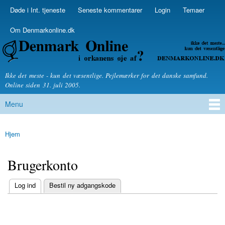
Skip to
Døde i Int. tjeneste
Seneste kommentarer
Login
Temaer
Secondary menu
main
content
Om Denmarkonline.dk
Denmarkonline.dk - blognyheder om politik
Ikke det meste - kun det væsentlige. Pejlemærker for det danske samfund.
Online siden 31. juli 2005.
Menu
Main menu
Hjem
You are here
Brugerkonto
(active tab)
Log ind
Bestil ny adgangskode
Primary tabs