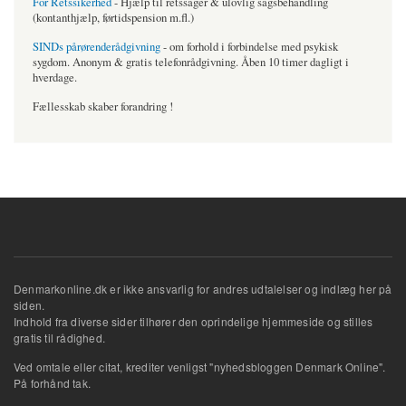
For Retssikerhed
- Hjælp til retssager & ulovlig sagsbehandling
(kontanthjælp, førtidspension m.fl.)
SINDs pårørenderådgivning
- om forhold i forbindelse med psykisk
sygdom. Anonym & gratis telefonrådgivning. Åben 10 timer dagligt i
hverdage.
Fællesskab skaber forandring !
Denmarkonline.dk er ikke ansvarlig for andres udtalelser og indlæg her på
siden.
Indhold fra diverse sider tilhører den oprindelige hjemmeside og stilles
gratis til rådighed.
Ved omtale eller citat, krediter venligst "nyhedsbloggen Denmark Online".
På forhånd tak.