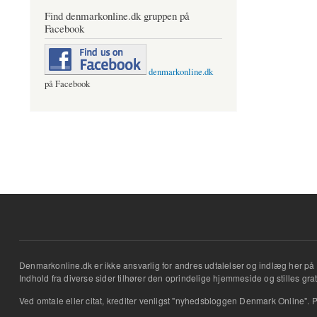
Find denmarkonline.dk gruppen på
Facebook
denmarkonline.dk
på Facebook
Denmarkonline.dk er ikke ansvarlig for andres udtalelser og indlæg her på 
Indhold fra diverse sider tilhører den oprindelige hjemmeside og stilles grati
Ved omtale eller citat, krediter venligst "nyhedsbloggen Denmark Online". P