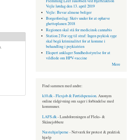
Flemming Leer Jakobsen ved Hjerteaktion
Vejle lørdag den 13. april 2019
Vejle: Bevar almene boliger
Borgerforslag: Skriv under for at ophæve
ghettoplanen 2018
Regionen skal stå for medicinsk cannabis
Station 2 For syg til straf: Ingen psykisk syge
skal begå kriminalitet for at komme i
.
behandling i psykiatrien
Ekspert anklager Sundhedsstyrelse for at
vildlede om HPV-vaccine
Mere
Find sammen med andre:
k10.dk - Flexjob & Førtidspension
. Anonym
online rådgivning om sager i forbindelse med
kommuner.
LAFS.dk
- Landsforeningen af Fleks- &
Skånejobbere
Næstehjælperne
- Netværk for protest & praktisk
hjælp