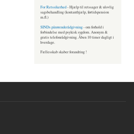
For Retssikerhed
- Hjælp til retssager & ulovlig
sagsbehandling (kontanthjælp, førtidspension
m.fl.)
SINDs pårørenderådgivning
- om forhold i
forbindelse med psykisk sygdom. Anonym &
gratis telefonrådgivning. Åben 10 timer dagligt i
hverdage.
Fællesskab skaber forandring !