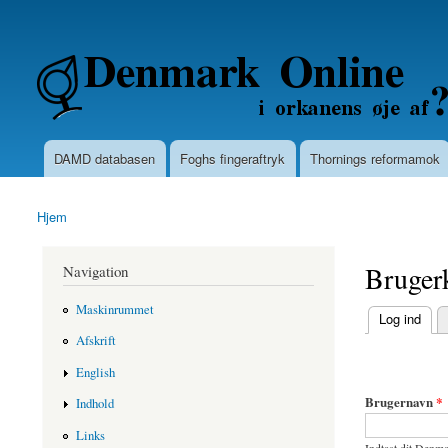
Secondary menu
Denmarkonline.dk - blognyheder om po
DAMD databasen
Foghs fingeraftryk
Thornings reformamok
Main menu
Hjem
You are here
Bruger
Navigation
Maskinrummet
(active tab)
Log ind
Primary ta
Afskrift
English
Brugernavn
*
Indhold
Links