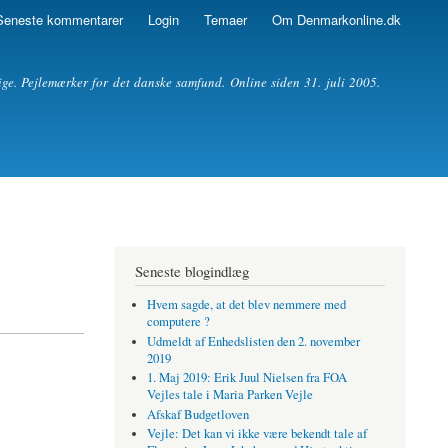
Seneste kommentarer
Login
Temaer
Om Denmarkonline.dk
ige. Pejlemærker for det danske samfund. Online siden 31. juli 2005.
Seneste blogindlæg
Hvem sagde, at det blev nemmere med
computere ?
Udmeldt af Enhedslisten den 2. november
2019
1. Maj 2019: Erik Juul Nielsen fra FOA
Vejles tale i Maria Parken Vejle
Afskaf Budgetloven
Vejle: Det kan vi ikke være bekendt tale af