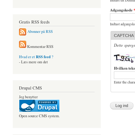
Indtast dit Denma
Adgangskode
Gratis RSS feeds
Indtast adgangsko
Abonner på RSS
CAPTCHA
Dette spørgs
Kommentar RSS
RSS feed
Hvad er et
?
- Læs mere om det
Hvilken teks
Enter the char
Drupal CMS
Jeg benytter
Open source CMS system.