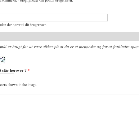
rkonline.dk - blognyheder om politik brugernavn.
*
den der hører til dit brugernavn.
mål er brugt for at være sikker på at du er et menneske og for at forhindre spam
t står herover ?
*
acters shown in the image.