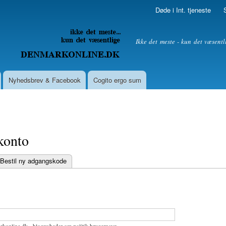
Skip to
Døde i Int. tjeneste
main
content
litik
Ikke det meste - kun det væsentl
Nyhedsbrev & Facebook
Cogito ergo sum
konto
Bestil ny adgangskode
bs