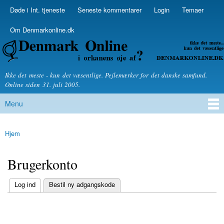
Skip to
Døde i Int. tjeneste
Seneste kommentarer
Login
Temaer
Secondary menu
main
content
Om Denmarkonline.dk
Denmarkonline.dk - blognyheder om politik
Ikke det meste - kun det væsentlige. Pejlemærker for det danske samfund.
Online siden 31. juli 2005.
Menu
Main menu
Hjem
You are here
Brugerkonto
(active tab)
Log ind
Bestil ny adgangskode
Primary tabs