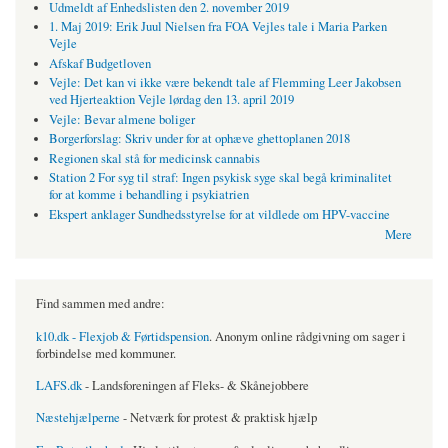
Udmeldt af Enhedslisten den 2. november 2019
1. Maj 2019: Erik Juul Nielsen fra FOA Vejles tale i Maria Parken
Vejle
Afskaf Budgetloven
Vejle: Det kan vi ikke være bekendt tale af Flemming Leer Jakobsen
ved Hjerteaktion Vejle lørdag den 13. april 2019
Vejle: Bevar almene boliger
Borgerforslag: Skriv under for at ophæve ghettoplanen 2018
Regionen skal stå for medicinsk cannabis
Station 2 For syg til straf: Ingen psykisk syge skal begå kriminalitet
for at komme i behandling i psykiatrien
Ekspert anklager Sundhedsstyrelse for at vildlede om HPV-vaccine
Mere
Find sammen med andre:
k10.dk - Flexjob & Førtidspension
. Anonym online rådgivning om sager i
forbindelse med kommuner.
LAFS.dk
- Landsforeningen af Fleks- & Skånejobbere
Næstehjælperne
- Netværk for protest & praktisk hjælp