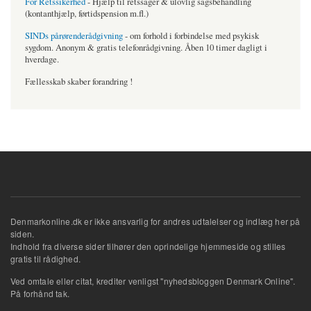
For Retssikerhed
- Hjælp til retssager & ulovlig sagsbehandling
(kontanthjælp, førtidspension m.fl.)
SINDs pårørenderådgivning
- om forhold i forbindelse med psykisk
sygdom. Anonym & gratis telefonrådgivning. Åben 10 timer dagligt i
hverdage.
Fællesskab skaber forandring !
Denmarkonline.dk er ikke ansvarlig for andres udtalelser og indlæg her på
siden.
Indhold fra diverse sider tilhører den oprindelige hjemmeside og stilles
gratis til rådighed.
Ved omtale eller citat, krediter venligst "nyhedsbloggen Denmark Online".
På forhånd tak.