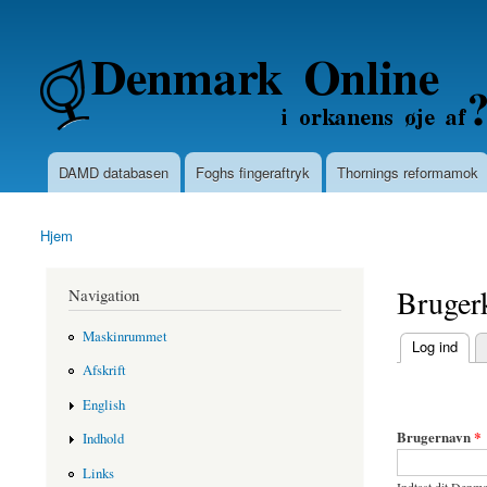
Secondary menu
Denmarkonline.dk - blognyheder om po
DAMD databasen
Foghs fingeraftryk
Thornings reformamok
Main menu
Hjem
You are here
Bruger
Navigation
Maskinrummet
(active tab)
Log ind
Primary ta
Afskrift
English
Brugernavn
*
Indhold
Links