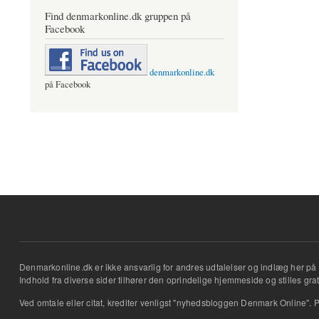
Find denmarkonline.dk gruppen på
Facebook
denmarkonline.dk
på Facebook
Denmarkonline.dk er ikke ansvarlig for andres udtalelser og indlæg her på 
Indhold fra diverse sider tilhører den oprindelige hjemmeside og stilles grati
Ved omtale eller citat, krediter venligst "nyhedsbloggen Denmark Online". P