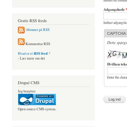
Indtast dit Denma
Adgangskode
Gratis RSS feeds
Indtast adgangsko
Abonner på RSS
CAPTCHA
Dette spørgs
Kommentar RSS
RSS feed
Hvad er et
?
- Læs mere om det
Hvilken teks
Enter the char
Drupal CMS
Jeg benytter
Open source CMS system.