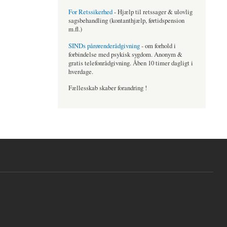
For Retssikerhed
- Hjælp til retssager & ulovlig
sagsbehandling (kontanthjælp, førtidspension
m.fl.)
SINDs pårørenderådgivning
- om forhold i
forbindelse med psykisk sygdom. Anonym &
gratis telefonrådgivning. Åben 10 timer dagligt i
hverdage.
Fællesskab skaber forandring !