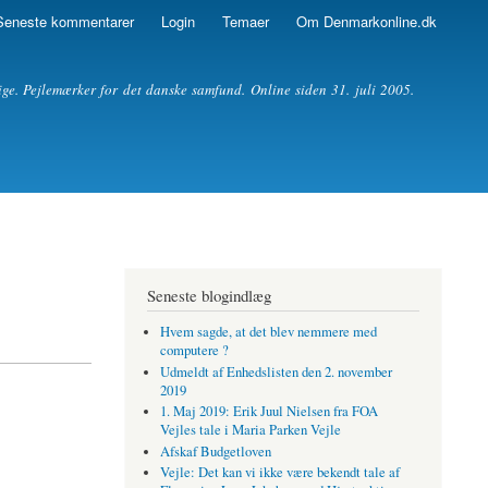
Seneste kommentarer
Login
Temaer
Om Denmarkonline.dk
ige. Pejlemærker for det danske samfund. Online siden 31. juli 2005.
Seneste blogindlæg
Hvem sagde, at det blev nemmere med
computere ?
Udmeldt af Enhedslisten den 2. november
2019
1. Maj 2019: Erik Juul Nielsen fra FOA
Vejles tale i Maria Parken Vejle
Afskaf Budgetloven
Vejle: Det kan vi ikke være bekendt tale af