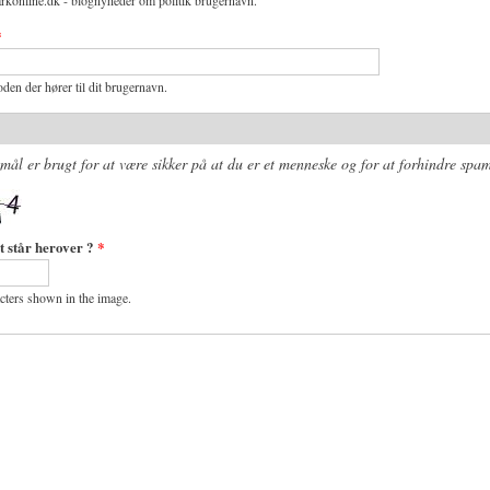
rkonline.dk - blognyheder om politik brugernavn.
*
den der hører til dit brugernavn.
mål er brugt for at være sikker på at du er et menneske og for at forhindre spam
t står herover ?
*
acters shown in the image.