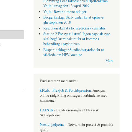
Flemming Leer Jakobsen ved Hjerteaktion
Vejle lørdag den 13. april 2019
Vejle: Bevar almene boliger
Borgerforslag: Skriv under for at ophæve
ghettoplanen 2018
Regionen skal stå for medicinsk cannabis
Station 2 For syg til straf: Ingen psykisk syge
skal begå kriminalitet for at komme i
.
behandling i psykiatrien
Ekspert anklager Sundhedsstyrelse for at
vildlede om HPV-vaccine
Mere
Find sammen med andre:
k10.dk - Flexjob & Førtidspension
. Anonym
online rådgivning om sager i forbindelse med
kommuner.
LAFS.dk
- Landsforeningen af Fleks- &
Skånejobbere
Næstehjælperne
- Netværk for protest & praktisk
hjælp