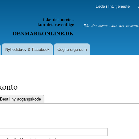
Skip to
Døde i Int. tjeneste
main
content
litik
Ikke det meste - kun det væsentl
Nyhedsbrev & Facebook
Cogito ergo sum
konto
Bestil ny adgangskode
bs