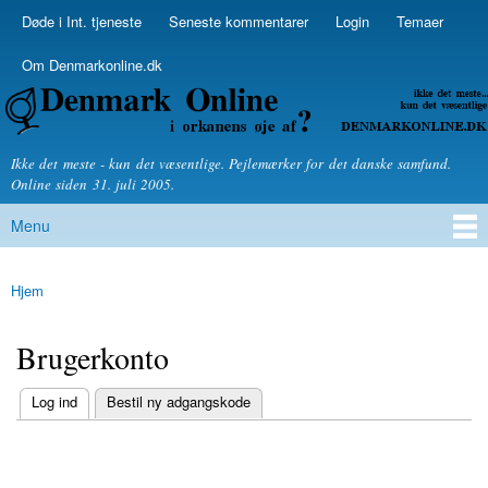
Skip to
Døde i Int. tjeneste
Seneste kommentarer
Login
Temaer
Secondary menu
main
content
Om Denmarkonline.dk
Denmarkonline.dk - blognyheder om politik
Ikke det meste - kun det væsentlige. Pejlemærker for det danske samfund.
Online siden 31. juli 2005.
Menu
Main menu
Hjem
You are here
Brugerkonto
(active tab)
Log ind
Bestil ny adgangskode
Primary tabs