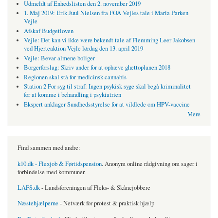
Udmeldt af Enhedslisten den 2. november 2019
1. Maj 2019: Erik Juul Nielsen fra FOA Vejles tale i Maria Parken
Vejle
Afskaf Budgetloven
Vejle: Det kan vi ikke være bekendt tale af Flemming Leer Jakobsen
ved Hjerteaktion Vejle lørdag den 13. april 2019
Vejle: Bevar almene boliger
Borgerforslag: Skriv under for at ophæve ghettoplanen 2018
Regionen skal stå for medicinsk cannabis
Station 2 For syg til straf: Ingen psykisk syge skal begå kriminalitet
for at komme i behandling i psykiatrien
Ekspert anklager Sundhedsstyrelse for at vildlede om HPV-vaccine
Mere
Find sammen med andre:
k10.dk - Flexjob & Førtidspension
. Anonym online rådgivning om sager i
forbindelse med kommuner.
LAFS.dk
- Landsforeningen af Fleks- & Skånejobbere
Næstehjælperne
- Netværk for protest & praktisk hjælp