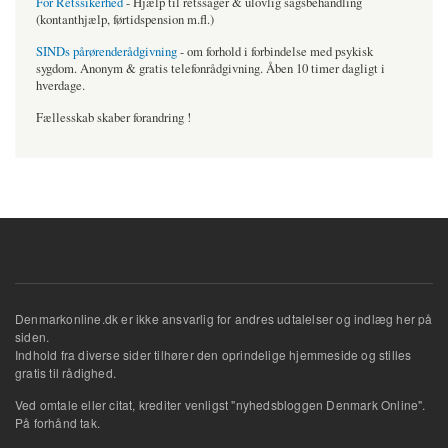
For Retssikerhed
- Hjælp til retssager & ulovlig sagsbehandling
(kontanthjælp, førtidspension m.fl.)
SINDs pårørenderådgivning
- om forhold i forbindelse med psykisk
sygdom. Anonym & gratis telefonrådgivning. Åben 10 timer dagligt i
hverdage.
Fællesskab skaber forandring !
Denmarkonline.dk er ikke ansvarlig for andres udtalelser og indlæg her på
siden.
Indhold fra diverse sider tilhører den oprindelige hjemmeside og stilles
gratis til rådighed.
Ved omtale eller citat, krediter venligst "nyhedsbloggen Denmark Online".
På forhånd tak.