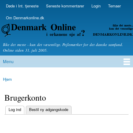
Skip to
Døde i Int. tjeneste
Seneste kommentarer
Login
Temaer
Secondary menu
main
content
Om Denmarkonline.dk
Denmarkonline.dk - blognyheder om politik
Ikke det meste - kun det væsentlige. Pejlemærker for det danske samfund.
Online siden 31. juli 2005.
Menu
Main menu
Hjem
You are here
Brugerkonto
(active tab)
Log ind
Bestil ny adgangskode
Primary tabs