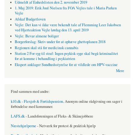
Udmeldt af Enhedslisten den 2. november 2019
1. Maj 2019: Erik Juul Nielsen fra FOA Vejles tale i Maria Parken
Vejle
Afskaf Budgetloven
Vejle: Det kan vi ikke være bekendt tale af Flemming Leer Jakobsen
ved Hjerteaktion Vejle lørdag den 13. april 2019
Vejle: Bevar almene boliger
Borgerforslag: Skriv under for at ophæve ghettoplanen 2018
Regionen skal stå for medicinsk cannabis
Station 2 For syg til straf: Ingen psykisk syge skal begå kriminalitet
for at komme i behandling i psykiatrien
Ekspert anklager Sundhedsstyrelse for at vildlede om HPV-vaccine
Mere
Find sammen med andre:
k10.dk - Flexjob & Førtidspension
. Anonym online rådgivning om sager i
forbindelse med kommuner.
LAFS.dk
- Landsforeningen af Fleks- & Skånejobbere
Næstehjælperne
- Netværk for protest & praktisk hjælp