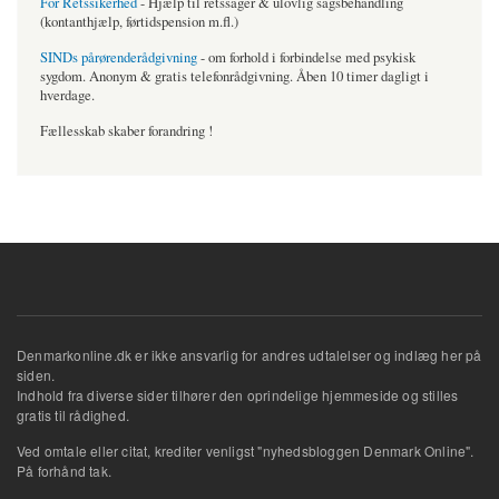
For Retssikerhed
- Hjælp til retssager & ulovlig sagsbehandling
(kontanthjælp, førtidspension m.fl.)
SINDs pårørenderådgivning
- om forhold i forbindelse med psykisk
sygdom. Anonym & gratis telefonrådgivning. Åben 10 timer dagligt i
hverdage.
Fællesskab skaber forandring !
Denmarkonline.dk er ikke ansvarlig for andres udtalelser og indlæg her på
siden.
Indhold fra diverse sider tilhører den oprindelige hjemmeside og stilles
gratis til rådighed.
Ved omtale eller citat, krediter venligst "nyhedsbloggen Denmark Online".
På forhånd tak.