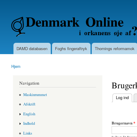
Secondary menu
Denmarkonline.dk - blognyheder om po
DAMD databasen
Foghs fingeraftryk
Thornings reformamok
Main menu
Hjem
You are here
Bruger
Navigation
Maskinrummet
(active tab)
Log ind
Primary ta
Afskrift
English
Brugernavn
*
Indhold
Links