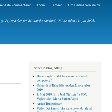
Seneste kommentarer
Login
Temaer
Om Denmarkonline.dk
ige. Pejlemærker for det danske samfund. Online siden 31. juli 2005.
Seneste blogindlæg
Hvem sagde, at det blev nemmere med
computere ?
Udmeldt af Enhedslisten den 2. november
2019
1. Maj 2019: Erik Juul Nielsen fra FOA
Vejles tale i Maria Parken Vejle
Afskaf Budgetloven
Vejle: Det kan vi ikke være bekendt tale af