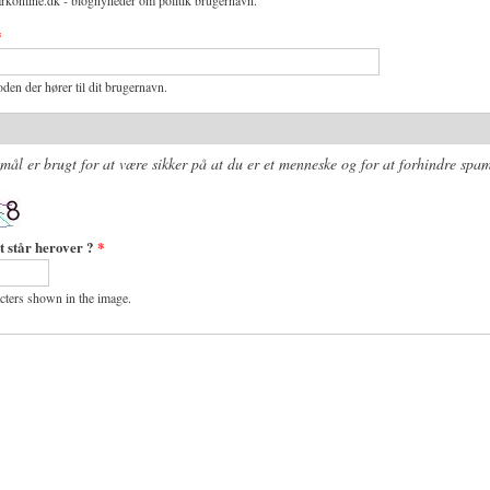
rkonline.dk - blognyheder om politik brugernavn.
*
den der hører til dit brugernavn.
mål er brugt for at være sikker på at du er et menneske og for at forhindre spam
t står herover ?
*
acters shown in the image.