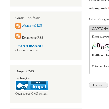
Indtast dit Denma
Adgangskode
Gratis RSS feeds
Indtast adgangsko
Abonner på RSS
CAPTCHA
Dette spørgs
Kommentar RSS
RSS feed
Hvad er et
?
- Læs mere om det
Hvilken teks
Enter the char
Drupal CMS
Jeg benytter
Open source CMS system.