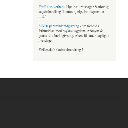
For Retssikerhed
- Hjælp til retssager & ulovlig
sagsbehandling (kontanthjælp, førtidspension
m.fl.)
SINDs pårørenderådgivning
- om forhold i
forbindelse med psykisk sygdom. Anonym &
gratis telefonrådgivning. Åben 10 timer dagligt i
hverdage.
Fællesskab skaber forandring !