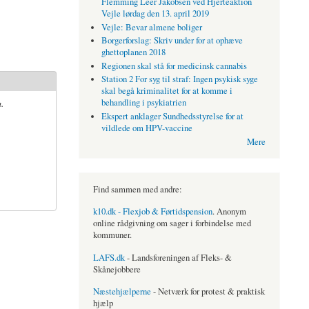
Flemming Leer Jakobsen ved Hjerteaktion
Vejle lørdag den 13. april 2019
Vejle: Bevar almene boliger
Borgerforslag: Skriv under for at ophæve
ghettoplanen 2018
Regionen skal stå for medicinsk cannabis
Station 2 For syg til straf: Ingen psykisk syge
skal begå kriminalitet for at komme i
.
behandling i psykiatrien
Ekspert anklager Sundhedsstyrelse for at
vildlede om HPV-vaccine
Mere
Find sammen med andre:
k10.dk - Flexjob & Førtidspension
. Anonym
online rådgivning om sager i forbindelse med
kommuner.
LAFS.dk
- Landsforeningen af Fleks- &
Skånejobbere
Næstehjælperne
- Netværk for protest & praktisk
hjælp