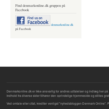
Find denmarkonline.dk gruppen på
Facebook
denmarkonline.dk
på Facebook
Denmarkonline.dk er ikke ansvarlig for andres udtalelser og indlæg her på 
Indhold fra diverse sider tilhører den oprindelige hjemmeside og stilles grati
Ved omtale eller citat, krediter venligst "nyhedsbloggen Denmark Online". P