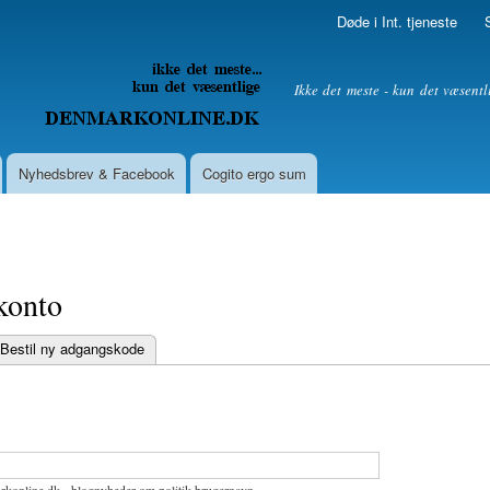
Skip to
Døde i Int. tjeneste
main
content
litik
Ikke det meste - kun det væsentl
Nyhedsbrev & Facebook
Cogito ergo sum
konto
Bestil ny adgangskode
bs