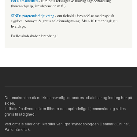
For Retssikerhed
- Hjælp til retssager & ulovlig sagsbehandling
(kontanthjælp, førtidspension m.fl.)
SINDs pårørenderådgivning
- om forhold i forbindelse med psykisk
sygdom. Anonym & gratis telefonrådgivning. Åben 10 timer dagligt i
hverdage.
Fællesskab skaber forandring !
Denmarkonline.dk er ikke ansvarlig for andres udtalelser og indlæg her på
siden.
Indhold fra diverse sider tilhører den oprindelige hjemmeside og stilles
gratis til rådighed.
Ved omtale eller citat, krediter venligst "nyhedsbloggen Denmark Online".
På forhånd tak.