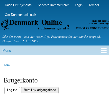
Skip to
Døde i Int. tjeneste
Seneste kommentarer
Login
Temaer
Secondary menu
main
content
Om Denmarkonline.dk
Denmarkonline.dk - blognyheder om politik
Ikke det meste - kun det væsentlige. Pejlemærker for det danske samfund.
Online siden 31. juli 2005.
Menu
Main menu
Hjem
You are here
Brugerkonto
(active tab)
Log ind
Bestil ny adgangskode
Primary tabs