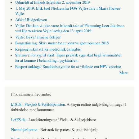
Udmeldt af Enhedslisten den 2. november 2019
1. Maj 2019: Erik Juul Nielsen fra FOA Vejles tale i Maria Parken
Vejle
Afskaf Budgetloven
Vejle: Det kan vi ikke være bekendt tale af Flemming Leer Jakobsen
ved Hjerteaktion Vejle lørdag den 13. april 2019
Vejle: Bevar almene boliger
Borgerforslag: Skriv under for at ophæve ghettoplanen 2018
Regionen skal stå for medicinsk cannabis
Station 2 For syg til straf: Ingen psykisk syge skal begå kriminalitet
for at komme i behandling i psykiatrien
Ekspert anklager Sundhedsstyrelse for at vildlede om HPV-vaccine
Mere
Find sammen med andre:
k10.dk - Flexjob & Førtidspension
. Anonym online rådgivning om sager i
forbindelse med kommuner.
LAFS.dk
- Landsforeningen af Fleks- & Skånejobbere
Næstehjælperne
- Netværk for protest & praktisk hjælp