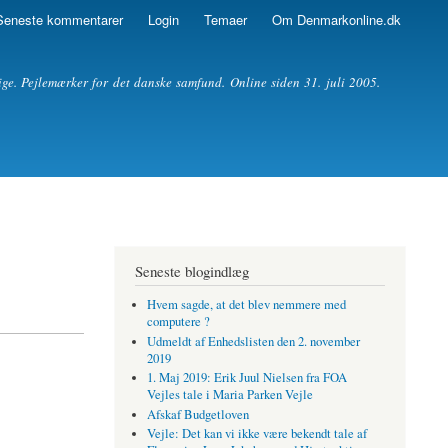
Seneste kommentarer
Login
Temaer
Om Denmarkonline.dk
ige. Pejlemærker for det danske samfund. Online siden 31. juli 2005.
Seneste blogindlæg
Hvem sagde, at det blev nemmere med
computere ?
Udmeldt af Enhedslisten den 2. november
2019
1. Maj 2019: Erik Juul Nielsen fra FOA
Vejles tale i Maria Parken Vejle
Afskaf Budgetloven
Vejle: Det kan vi ikke være bekendt tale af