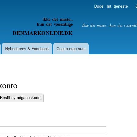
Skip to
Døde i Int. tjeneste
main
content
litik
Ikke det meste - kun det væsentl
Nyhedsbrev & Facebook
Cogito ergo sum
konto
Bestil ny adgangskode
bs