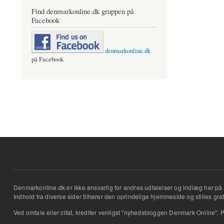
Find denmarkonline.dk gruppen på
Facebook
denmarkonline.dk
på Facebook
Denmarkonline.dk er ikke ansvarlig for andres udtalelser og indlæg her på 
Indhold fra diverse sider tilhører den oprindelige hjemmeside og stilles grati
Ved omtale eller citat, krediter venligst "nyhedsbloggen Denmark Online". P