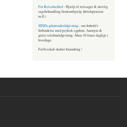
For Retssikerhed
- Hjælp til retssager & ulovlig
sagsbehandling (kontanthjælp, førtidspension
m.fl.)
SINDs pårørenderådgivning
- om forhold i
forbindelse med psykisk sygdom. Anonym &
gratis telefonrådgivning. Åben 10 timer dagligt i
hverdage.
Fællesskab skaber forandring !