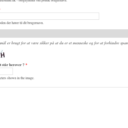
rkonline.dk - blognyheder om politik brugernavn.
*
den der hører til dit brugernavn.
mål er brugt for at være sikker på at du er et menneske og for at forhindre spam
t står herover ?
*
acters shown in the image.