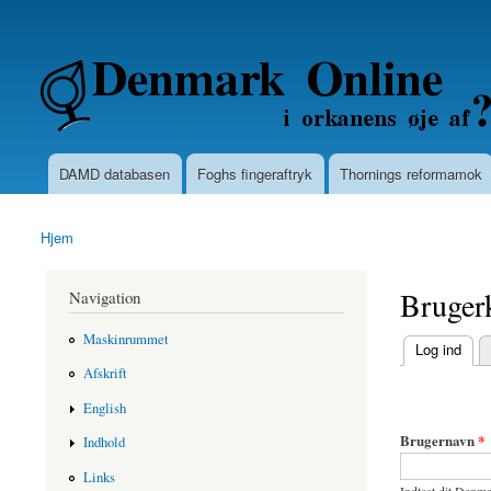
Secondary menu
Denmarkonline.dk - blognyheder om po
DAMD databasen
Foghs fingeraftryk
Thornings reformamok
Main menu
Hjem
You are here
Bruger
Navigation
Maskinrummet
(active tab)
Log ind
Primary ta
Afskrift
English
Brugernavn
*
Indhold
Links