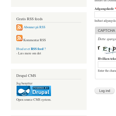
Indtast dit Denma
Adgangskode
Gratis RSS feeds
Indtast adgangsko
Abonner på RSS
CAPTCHA
Dette spørgs
Kommentar RSS
RSS feed
Hvad er et
?
- Læs mere om det
Hvilken teks
Enter the char
Drupal CMS
Jeg benytter
Open source CMS system.