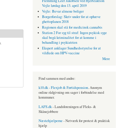
Flemming Leer Jakobsen ved Hjerteaktion
Vejle lørdag den 13. april 2019
Vejle: Bevar almene boliger
Borgerforslag: Skriv under for at ophæve
ghettoplanen 2018
Regionen skal stå for medicinsk cannabis
Station 2 For syg til straf: Ingen psykisk syge
skal begå kriminalitet for at komme i
.
behandling i psykiatrien
Ekspert anklager Sundhedsstyrelse for at
vildlede om HPV-vaccine
Mere
Find sammen med andre:
k10.dk - Flexjob & Førtidspension
. Anonym
online rådgivning om sager i forbindelse med
kommuner.
LAFS.dk
- Landsforeningen af Fleks- &
Skånejobbere
Næstehjælperne
- Netværk for protest & praktisk
hjælp