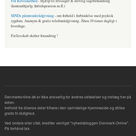
For Retssikerhed
- Hjælp til retssager & ulovlig sagsbehandling
(kontanthjælp, førtidspension m.fl.)
SINDs pårørenderådgivning
- om forhold i forbindelse med psykisk
sygdom. Anonym & gratis telefonrådgivning. Åben 10 timer dagligt i
hverdage.
Fællesskab skaber forandring !
Denmarkonline.dk er ikke ansvarlig for andres udtalelser og indlæg her på
siden.
Indhold fra diverse sider tilhører den oprindelige hjemmeside og stilles
gratis til rådighed.
Ved omtale eller citat, krediter venligst "nyhedsbloggen Denmark Online".
På forhånd tak.