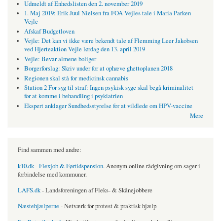
Udmeldt af Enhedslisten den 2. november 2019
1. Maj 2019: Erik Juul Nielsen fra FOA Vejles tale i Maria Parken
Vejle
Afskaf Budgetloven
Vejle: Det kan vi ikke være bekendt tale af Flemming Leer Jakobsen
ved Hjerteaktion Vejle lørdag den 13. april 2019
Vejle: Bevar almene boliger
Borgerforslag: Skriv under for at ophæve ghettoplanen 2018
Regionen skal stå for medicinsk cannabis
Station 2 For syg til straf: Ingen psykisk syge skal begå kriminalitet
for at komme i behandling i psykiatrien
Ekspert anklager Sundhedsstyrelse for at vildlede om HPV-vaccine
Mere
Find sammen med andre:
k10.dk - Flexjob & Førtidspension
. Anonym online rådgivning om sager i
forbindelse med kommuner.
LAFS.dk
- Landsforeningen af Fleks- & Skånejobbere
Næstehjælperne
- Netværk for protest & praktisk hjælp