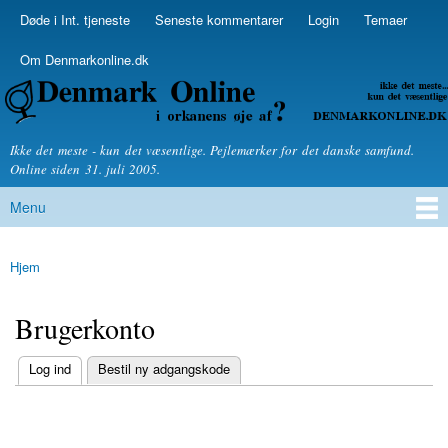
Skip to
Døde i Int. tjeneste
Seneste kommentarer
Login
Temaer
Secondary menu
main
content
Om Denmarkonline.dk
Denmarkonline.dk - blognyheder om politik
Ikke det meste - kun det væsentlige. Pejlemærker for det danske samfund.
Online siden 31. juli 2005.
Menu
Main menu
Hjem
You are here
Brugerkonto
(active tab)
Log ind
Bestil ny adgangskode
Primary tabs