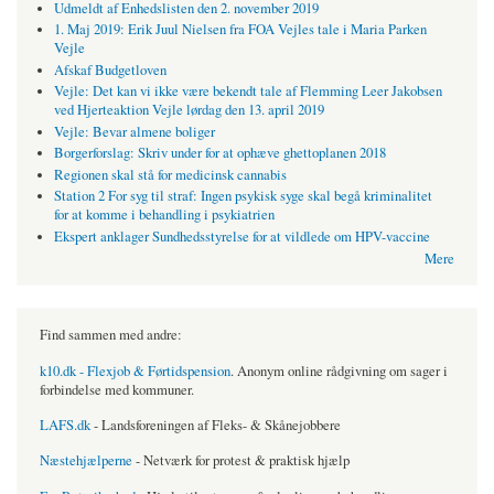
Udmeldt af Enhedslisten den 2. november 2019
1. Maj 2019: Erik Juul Nielsen fra FOA Vejles tale i Maria Parken
Vejle
Afskaf Budgetloven
Vejle: Det kan vi ikke være bekendt tale af Flemming Leer Jakobsen
ved Hjerteaktion Vejle lørdag den 13. april 2019
Vejle: Bevar almene boliger
Borgerforslag: Skriv under for at ophæve ghettoplanen 2018
Regionen skal stå for medicinsk cannabis
Station 2 For syg til straf: Ingen psykisk syge skal begå kriminalitet
for at komme i behandling i psykiatrien
Ekspert anklager Sundhedsstyrelse for at vildlede om HPV-vaccine
Mere
Find sammen med andre:
k10.dk - Flexjob & Førtidspension
. Anonym online rådgivning om sager i
forbindelse med kommuner.
LAFS.dk
- Landsforeningen af Fleks- & Skånejobbere
Næstehjælperne
- Netværk for protest & praktisk hjælp