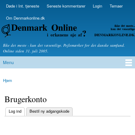
Skip to
Døde i Int. tjeneste
Seneste kommentarer
Login
Temaer
Secondary menu
main
content
Om Denmarkonline.dk
Denmarkonline.dk - blognyheder om politik
Ikke det meste - kun det væsentlige. Pejlemærker for det danske samfund.
Online siden 31. juli 2005.
Menu
Main menu
Hjem
You are here
Brugerkonto
(active tab)
Log ind
Bestil ny adgangskode
Primary tabs