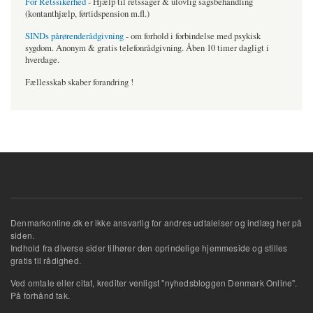
For Retssikerhed
- Hjælp til retssager & ulovlig sagsbehandling
(kontanthjælp, førtidspension m.fl.)
SINDs pårørenderådgivning
- om forhold i forbindelse med psykisk
sygdom. Anonym & gratis telefonrådgivning. Åben 10 timer dagligt i
hverdage.
Fællesskab skaber forandring !
Denmarkonline.dk er ikke ansvarlig for andres udtalelser og indlæg her på
siden.
Indhold fra diverse sider tilhører den oprindelige hjemmeside og stilles
gratis til rådighed.
Ved omtale eller citat, krediter venligst "nyhedsbloggen Denmark Online".
På forhånd tak.