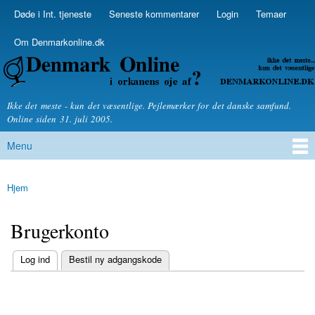
Skip to
Døde i Int. tjeneste
Seneste kommentarer
Login
Temaer
Secondary menu
main
content
Om Denmarkonline.dk
Denmarkonline.dk - blognyheder om politik
Ikke det meste - kun det væsentlige. Pejlemærker for det danske samfund.
Online siden 31. juli 2005.
Menu
Main menu
Hjem
You are here
Brugerkonto
(active tab)
Log ind
Bestil ny adgangskode
Primary tabs