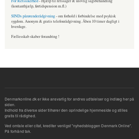
For Retssikerhed
- Hjælp til retssager & ulovlig sagsbehandling
(kontanthjælp, førtidspension m.fl.)
SINDs pårørenderådgivning
- om forhold i forbindelse med psykisk
sygdom. Anonym & gratis telefonrådgivning. Åben 10 timer dagligt i
hverdage.
Fællesskab skaber forandring !
Denmarkonline.dk er ikke ansvarlig for andres udtalelser og indlæg her på
siden.
Indhold fra diverse sider tilhører den oprindelige hjemmeside og stilles
gratis til rådighed.
Ved omtale eller citat, krediter venligst "nyhedsbloggen Denmark Online".
På forhånd tak.