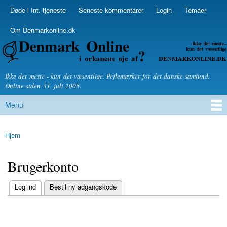
Skip to
Døde i Int. tjeneste
Seneste kommentarer
Login
Temaer
Secondary menu
main
content
Om Denmarkonline.dk
Denmarkonline.dk - blognyheder om politik
Ikke det meste - kun det væsentlige. Pejlemærker for det danske samfund.
Online siden 31. juli 2005.
Menu
Main menu
Hjem
You are here
Brugerkonto
(active tab)
Log ind
Bestil ny adgangskode
Primary tabs