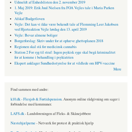
Udmeldt af Enhedslisten den 2. november 2019
1. Maj 2019: Erik Juul Nielsen fra FOA Vejles tale i Maria Parken
Vejle
Afskaf Budgetloven
Vejle: Det kan vi ikke være bekendt tale af Flemming Leer Jakobsen
ved Hjerteaktion Vejle lørdag den 13. april 2019
Vejle: Bevar almene boliger
Borgerforslag: Skriv under for at ophæve ghettoplanen 2018
Regionen skal stå for medicinsk cannabis
Station 2 For syg til straf: Ingen psykisk syge skal begå kriminalitet
for at komme i behandling i psykiatrien
Ekspert anklager Sundhedsstyrelse for at vildlede om HPV-vaccine
Mere
Find sammen med andre:
k10.dk - Flexjob & Førtidspension
. Anonym online rådgivning om sager i
forbindelse med kommuner.
LAFS.dk
- Landsforeningen af Fleks- & Skånejobbere
Næstehjælperne
- Netværk for protest & praktisk hjælp