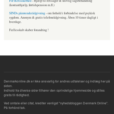
For Retssikerhed
- Hjælp til retssager & ulovlig sagsbehandling
(kontanthjælp, førtidspension m.fl.)
SINDs pårørenderådgivning
- om forhold i forbindelse med psykisk
sygdom. Anonym & gratis telefonrådgivning. Åben 10 timer dagligt i
hverdage.
Fællesskab skaber forandring !
Denmarkonline.dk er ikke ansvarlig for andres udtalelser og indlæg her på
siden.
Indhold fra diverse sider tilhører den oprindelige hjemmeside og stilles
gratis til rådighed.
Ved omtale eller citat, krediter venligst "nyhedsbloggen Denmark Online".
På forhånd tak.