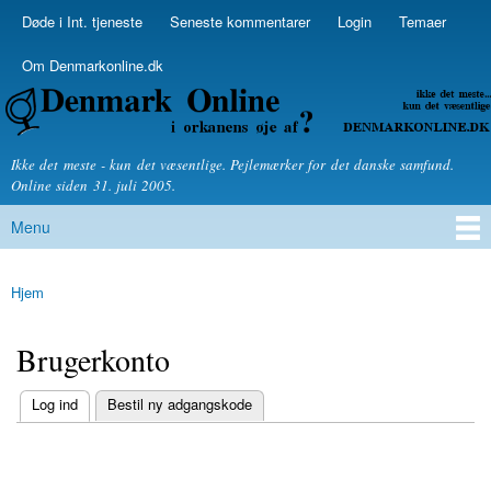
Skip to
Døde i Int. tjeneste
Seneste kommentarer
Login
Temaer
Secondary menu
main
content
Om Denmarkonline.dk
Denmarkonline.dk - blognyheder om politik
Ikke det meste - kun det væsentlige. Pejlemærker for det danske samfund.
Online siden 31. juli 2005.
Menu
Main menu
Hjem
You are here
Brugerkonto
(active tab)
Log ind
Bestil ny adgangskode
Primary tabs