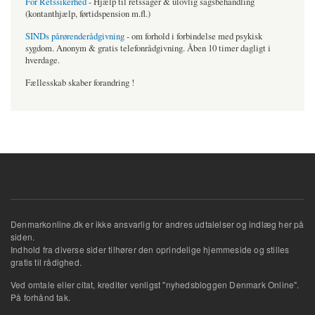
For Retssikerhed
- Hjælp til retssager & ulovlig sagsbehandling
(kontanthjælp, førtidspension m.fl.)
SINDs pårørenderådgivning
- om forhold i forbindelse med psykisk
sygdom. Anonym & gratis telefonrådgivning. Åben 10 timer dagligt i
hverdage.
Fællesskab skaber forandring !
Denmarkonline.dk er ikke ansvarlig for andres udtalelser og indlæg her på
siden.
Indhold fra diverse sider tilhører den oprindelige hjemmeside og stilles
gratis til rådighed.
Ved omtale eller citat, krediter venligst "nyhedsbloggen Denmark Online".
På forhånd tak.