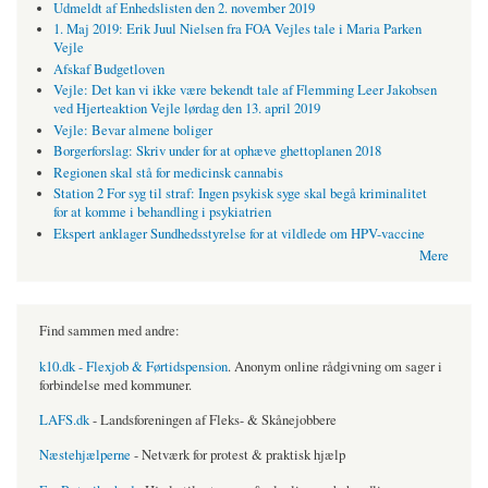
Udmeldt af Enhedslisten den 2. november 2019
1. Maj 2019: Erik Juul Nielsen fra FOA Vejles tale i Maria Parken
Vejle
Afskaf Budgetloven
Vejle: Det kan vi ikke være bekendt tale af Flemming Leer Jakobsen
ved Hjerteaktion Vejle lørdag den 13. april 2019
Vejle: Bevar almene boliger
Borgerforslag: Skriv under for at ophæve ghettoplanen 2018
Regionen skal stå for medicinsk cannabis
Station 2 For syg til straf: Ingen psykisk syge skal begå kriminalitet
for at komme i behandling i psykiatrien
Ekspert anklager Sundhedsstyrelse for at vildlede om HPV-vaccine
Mere
Find sammen med andre:
k10.dk - Flexjob & Førtidspension
. Anonym online rådgivning om sager i
forbindelse med kommuner.
LAFS.dk
- Landsforeningen af Fleks- & Skånejobbere
Næstehjælperne
- Netværk for protest & praktisk hjælp