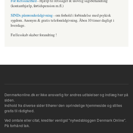
For Retssikerhed
- Hjælp til retssager & ulovlig sagsbehandling
(kontanthjælp, førtidspension m.fl.)
SINDs pårørenderådgivning
- om forhold i forbindelse med psykisk
sygdom. Anonym & gratis telefonrådgivning. Åben 10 timer dagligt i
hverdage.
Fællesskab skaber forandring !
Denmarkonline.dk er ikke ansvarlig for andres udtalelser og indlæg her på
siden.
Indhold fra diverse sider tilhører den oprindelige hjemmeside og stilles
gratis til rådighed.
Ved omtale eller citat, krediter venligst "nyhedsbloggen Denmark Online".
På forhånd tak.