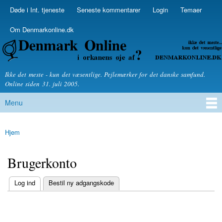
Skip to
Døde i Int. tjeneste
Seneste kommentarer
Login
Temaer
Secondary menu
main
content
Om Denmarkonline.dk
Denmarkonline.dk - blognyheder om politik
Ikke det meste - kun det væsentlige. Pejlemærker for det danske samfund.
Online siden 31. juli 2005.
Menu
Main menu
Hjem
You are here
Brugerkonto
(active tab)
Log ind
Bestil ny adgangskode
Primary tabs